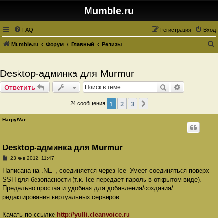
Mumble.ru
FAQ
Регистрация
Вход
Mumble.ru
Форум
Главный
Релизы
о
и
Desktop-админка для Murmur
с
Поиск
Расширенн
Ответить
к
1
2
3
След.
24 сообщения
HarpyWar
Desktop-админка для Murmur
С
23 янв 2012, 11:47
о
о
Написана на .NET, соединяется через Ice. Умеет соединяться поверх
б
SSH для безопасности (т.к. Ice передает пароль в открытом виде).
щ
е
Предельно простая и удобная для добавления/создания/
н
редактирования виртуальных серверов.
и
е
Качать по ссылке
http://yulli.cleanvoice.ru