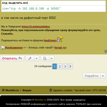
КОД:
ВЫДЕЛИТЬ ВСЁ
ice="tcp -h 192.168.0.100 -p 16502"
в том числе на дефолтный порт 6502
Мы в Telegramm
https://t.me/mumbleru
Пожалуйста, при персональном обращении сразу формулируйте его цель.
Спасибо.
Подпишитесь на Новости форума
feed/news
<--- Хочешь себе такой?
Читай тут
Ответить
1
2
3
След.
24 сообщения
Перейти
Mumble.ru
Форум
Удалить cookies
Часовой пояс:
UTC+03:00
Copyright ©
Mumble.ru
2009-2025. Все права защищены.
Копировние ЛЮБОЙ информации с данного сайта законно ТОЛЬКО при наличии