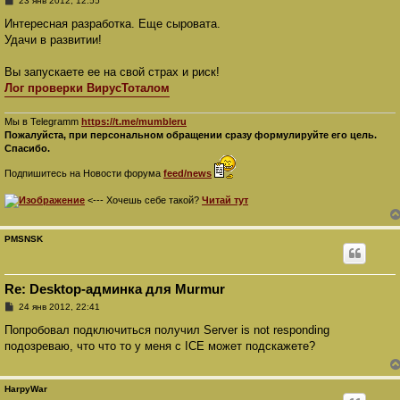
23 янв 2012, 12:55
о
о
Интересная разработка. Еще сыровата.
б
Удачи в развитии!
щ
е
н
Вы запускаете ее на свой страх и риск!
и
е
Лог проверки ВирусТоталом
Мы в Telegramm
https://t.me/mumbleru
Пожалуйста, при персональном обращении сразу формулируйте его цель.
Спасибо.
Подпишитесь на Новости форума
feed/news
<--- Хочешь себе такой?
Читай тут
PMSNSK
Re: Desktop-админка для Murmur
С
24 янв 2012, 22:41
о
о
Попробовал подключиться получил Server is not responding
б
подозреваю, что что то у меня с ICE может подскажете?
щ
е
н
и
HarpyWar
е