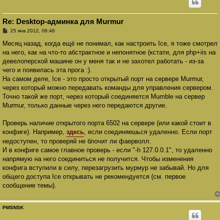
Re: Desktop-админка для Murmur
С
25 янв 2012, 06:46
о
о
Месяц назад, когда ещё не понимал, как настроить Ice, я тоже смотрел
б
на него, как на что-то абстрактное и непонятное (кстати, для php+iis на
щ
е
девелоперской машине он у меня так и не захотел работать - из-за
н
чего и появилась эта прога :).
и
е
На самом деле, Ice - это просто открытый порт на сервере Murmur,
через который можно передавать команды для управления сервером.
Точно такой же порт, через который соединяется Mumble на сервер
Murmur, только данные через него передаются другие.
Проверь наличие открытого порта 6502 на сервере (или какой стоит в
конфиге). Например,
здесь
, если соединяешься удаленно. Если порт
недоступен, то проверяй не блочит ли фаерволл.
И в конфиге самое главное проверь - если "-h 127.0.0.1", то удаленно
напрямую на него соединиться не получится. Чтобы изменения
конфига вступили в силу, перезагрузить мурмур не забывай. Но для
общего доступа Ice открывать не рекомендуется (см. первое
сообщение темы).
PMSNSK