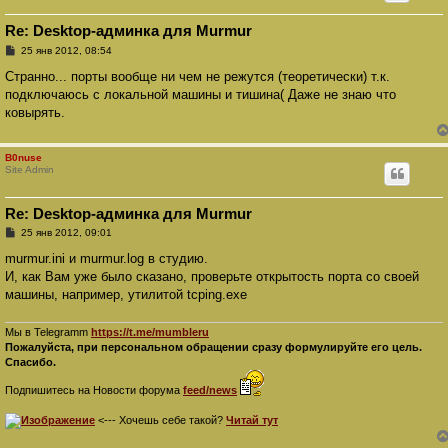
Re: Desktop-админка для Murmur
С
25 янв 2012, 08:54
о
о
Странно... порты вообще ни чем не режутся (теоретически) т.к.
б
подключаюсь с локальной машины и тишина( Даже не знаю что
щ
е
ковырять.
н
и
е
B0nuse
Site Admin
Re: Desktop-админка для Murmur
С
25 янв 2012, 09:01
о
о
murmur.ini и murmur.log в студию.
б
И, как Вам уже было сказано, проверьте открытость порта со своей
щ
е
машины, например, утилитой tcping.exe
н
и
е
Мы в Telegramm
https://t.me/mumbleru
Пожалуйста, при персональном обращении сразу формулируйте его цель.
Спасибо.
Подпишитесь на Новости форума
feed/news
<--- Хочешь себе такой?
Читай тут