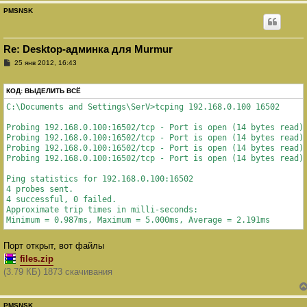
PMSNSK
Re: Desktop-админка для Murmur
С
25 янв 2012, 16:43
о
о
б
КОД:
ВЫДЕЛИТЬ ВСЁ
щ
е
C:\Documents and Settings\SerV>tcping 192.168.0.100 16502

н
и
Probing 192.168.0.100:16502/tcp - Port is open (14 bytes read) 
е
Probing 192.168.0.100:16502/tcp - Port is open (14 bytes read) 
Probing 192.168.0.100:16502/tcp - Port is open (14 bytes read) 
Probing 192.168.0.100:16502/tcp - Port is open (14 bytes read) 
Ping statistics for 192.168.0.100:16502

4 probes sent.

4 successful, 0 failed.

Approximate trip times in milli-seconds:

Minimum = 0.987ms, Maximum = 5.000ms, Average = 2.191ms
Порт открыт, вот файлы
files.zip
(3.79 КБ) 1873 скачивания
PMSNSK