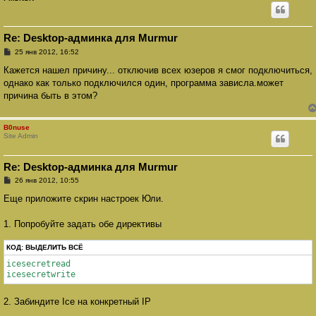
Re: Desktop-админка для Murmur
С
25 янв 2012, 16:52
о
о
Кажется нашел причину... отключив всех юзеров я смог подключиться,
б
однако как только подключился один, программа зависла.может
щ
е
причина быть в этом?
н
и
е
B0nuse
Site Admin
Re: Desktop-админка для Murmur
С
26 янв 2012, 10:55
о
о
Еще приложите скрин настроек Юли.
б
щ
е
1. Попробуйте задать обе директивы
н
и
КОД:
е
ВЫДЕЛИТЬ ВСЁ
icesecretread

icesecretwrite
2. Забиндите Ice на конкретный IP