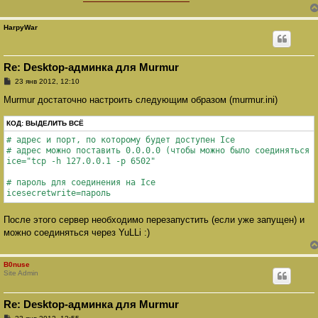
HarpyWar
Re: Desktop-админка для Murmur
С
23 янв 2012, 12:10
о
о
Murmur достаточно настроить следующим образом (murmur.ini)
б
щ
КОД:
е
ВЫДЕЛИТЬ ВСЁ
н
# адрес и порт, по которому будет доступен Ice

и
е
# адрес можно поставить 0.0.0.0 (чтобы можно было соединяться у
ice="tcp -h 127.0.0.1 -p 6502"

# пароль для соединения на Ice

icesecretwrite=пароль
После этого сервер необходимо перезапустить (если уже запущен) и
можно соединяться через YuLLi :)
B0nuse
Site Admin
Re: Desktop-админка для Murmur
С