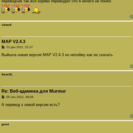
переводчик так все коряво переводил что я нечего не понял.
viktor6
MAP V2.4.3
С
23 дек 2011, 22:37
о
о
Выйшла новая версия MAP V2.4.3 но непойму как ее скачать
б
щ
е
н
и
SaneSL
е
Re: Веб-админка для Murmur
С
05 сен 2012, 08:06
о
о
А перевод к новой версии есть?
б
щ
е
н
и
greet
е