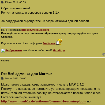
С
25 авг 2011, 05:53
о
о
Обратите внимание!
б
Релиз панели для серверов версии 1.1.х
щ
е
н
За поддержкой обращайтесь к разработчикам данной панели.
и
е
Мы в Telegramm
https://t.me/mumbleru
Пожалуйста, при персональном обращении сразу формулируйте его цель.
Спасибо.
Подпишитесь на Новости форума
feed/news
<--- Хочешь себе такой?
Читай тут
viktor6
Re: Веб-админка для Murmur
С
20 сен 2011, 00:05
о
о
Может ктото сказать какие зависимости есть в MAP 2.4.2
б
Потому что пытаюсь ее поставить установка проходит нормально но
щ
е
потом главная страница вообще не отображается просто белая и все.
н
Пытался найти решения тут
и
е
http://www.mumb1e.de/en/forum/3--mumb1e-admin-plugin
но