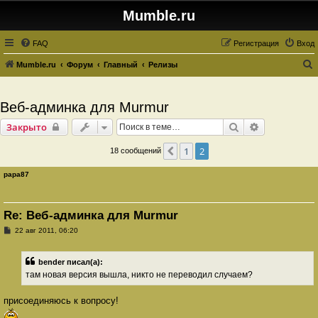
Mumble.ru
FAQ
Регистрация
Вход
Mumble.ru
Форум
Главный
Релизы
о
и
Веб-админка для Murmur
с
Поиск
Расширенны
Закрыто
к
1
2
Пред.
18 сообщений
papa87
Re: Веб-админка для Murmur
С
22 авг 2011, 06:20
о
о
б
bender писал(а):
щ
е
там новая версия вышла, никто не переводил случаем?
н
и
е
присоединяюсь к вопросу!