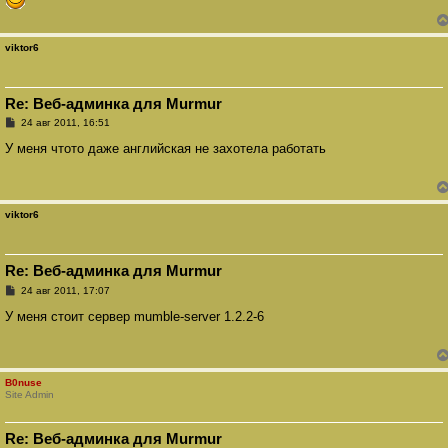
viktor6
Re: Веб-админка для Murmur
С
24 авг 2011, 16:51
о
о
У меня чтото даже английская не захотела работать
б
щ
е
н
и
viktor6
е
Re: Веб-админка для Murmur
С
24 авг 2011, 17:07
о
о
У меня стоит сервер mumble-server 1.2.2-6
б
щ
е
н
и
B0nuse
е
Site Admin
Re: Веб-админка для Murmur