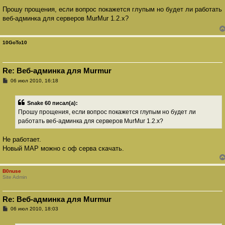
о
о
Прошу прощения, если вопрос покажется глупым но будет ли работать
б
веб-админка для серверов MurMur 1.2.x?
щ
е
н
и
10GoTo10
е
Re: Веб-админка для Murmur
С
06 июл 2010, 16:18
о
о
б
Snake 60 писал(а):
щ
е
Прошу прощения, если вопрос покажется глупым но будет ли
н
работать веб-админка для серверов MurMur 1.2.x?
и
е
Не работает.
Новый MAP можно с оф серва скачать.
B0nuse
Site Admin
Re: Веб-админка для Murmur
С
06 июл 2010, 18:03
о
о