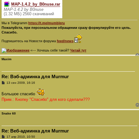
MAP-1.4.2_by_B0nuse.rar
MAP-1.4.2 by B0nuse
(1.32 МБ) 2560 скачиваний
Мы в Telegramm
https://t.me/mumbleru
Пожалуйста, при персональном обращении сразу формулируйте его цель.
Спасибо.
Подпишитесь на Новости форума
feed/news
<--- Хочешь себе такой?
Читай тут
Maxim
Re: Вэб-админка для Murmur
С
13 сен 2009, 16:16
о
о
Большое спасибо
б
щ
Прим.: Кнопку "Спасибо" для кого сделали???
е
н
и
е
Snake 60
Re: Веб-админка для Murmur
С
17 апр 2010, 10:50