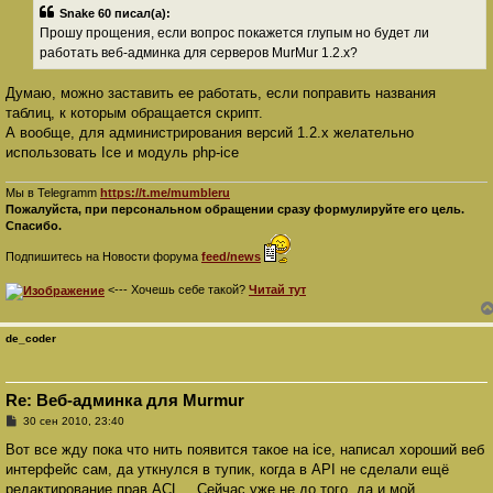
б
Snake 60 писал(а):
щ
е
Прошу прощения, если вопрос покажется глупым но будет ли
н
работать веб-админка для серверов MurMur 1.2.x?
и
е
Думаю, можно заставить ее работать, если поправить названия
таблиц, к которым обращается скрипт.
А вообще, для администрирования версий 1.2.x желательно
использовать Ice и модуль php-ice
Мы в Telegramm
https://t.me/mumbleru
Пожалуйста, при персональном обращении сразу формулируйте его цель.
Спасибо.
Подпишитесь на Новости форума
feed/news
<--- Хочешь себе такой?
Читай тут
de_coder
Re: Веб-админка для Murmur
С
30 сен 2010, 23:40
о
о
Вот все жду пока что нить появится такое на ice, написал хороший веб
б
интерфейс сам, да уткнулся в тупик, когда в API не сделали ещё
щ
е
редактирование прав ACL... Сейчас уже не до того, да и мой