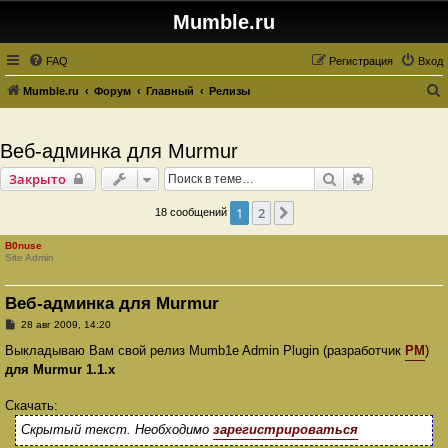
Mumble.ru
FAQ
Регистрация
Вход
Mumble.ru
Форум
Главный
Релизы
о
и
Веб-админка для Murmur
с
Поиск
Расширенны
Закрыто
к
1
2
След.
18 сообщений
B0nuse
Site Admin
Веб-админка для Murmur
С
28 авг 2009, 14:20
о
о
Выкладываю Вам свой релиз Mumb1e Admin Plugin (разработчик
PM
)
б
для Murmur 1.1.x
щ
е
н
Скачать:
и
е
Скрытый текст. Необходимо
зарегистрироваться