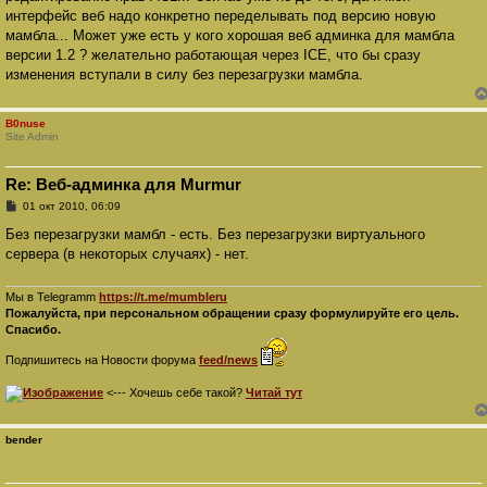
н
интерфейс веб надо конкретно переделывать под версию новую
и
е
мамбла... Может уже есть у кого хорошая веб админка для мамбла
версии 1.2 ? желательно работающая через ICE, что бы сразу
изменения вступали в силу без перезагрузки мамбла.
B0nuse
Site Admin
Re: Веб-админка для Murmur
С
01 окт 2010, 06:09
о
о
Без перезагрузки мамбл - есть. Без перезагрузки виртуального
б
сервера (в некоторых случаях) - нет.
щ
е
н
и
Мы в Telegramm
https://t.me/mumbleru
е
Пожалуйста, при персональном обращении сразу формулируйте его цель.
Спасибо.
Подпишитесь на Новости форума
feed/news
<--- Хочешь себе такой?
Читай тут
bender