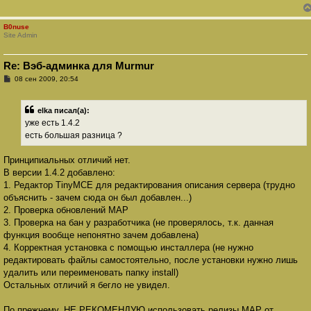
е
н
и
B0nuse
е
Site Admin
Re: Вэб-админка для Murmur
С
08 сен 2009, 20:54
о
о
б
elka писал(а):
щ
е
уже есть 1.4.2
н
есть большая разница ?
и
е
Принципиальных отличий нет.
В версии 1.4.2 добавлено:
1. Редактор TinyMCE для редактирования описания сервера (трудно
объяснить - зачем сюда он был добавлен...)
2. Проверка обновлений MAP
3. Проверка на бан у разработчика (не проверялось, т.к. данная
функция вообще непонятно зачем добавлена)
4. Корректная установка с помощью инсталлера (не нужно
редактировать файлы самостоятельно, после установки нужно лишь
удалить или переименовать папку install)
Остальных отличий я бегло не увидел.
По прежнему, НЕ РЕКОМЕНДУЮ использовать релизы MAP от