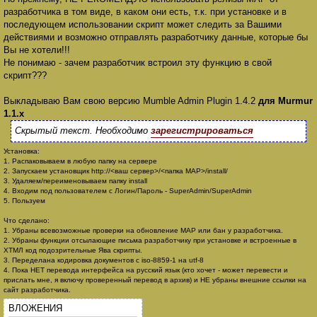
разработчика в том виде, в каком они есть, т.к. при установке и в
последующем использовании скрипт может следить за Вашими
действиями и возможно отправлять разработчику данные, которые бы
Вы не хотели!!!
Не понимаю - зачем разработчик встроил эту функцию в свой
скрипт???
Выкладываю Вам свою версию Mumble Admin Plugin 1.4.2
для Murmur
1.1.x
Скрытый текст. Необходимо
зарегистрироваться
Установка:
1. Распаковываем в любую папку на сервере
2. Запускаем установщик http://<ваш сервер>/<папка MAP>/install/
3. Удаляем/переименовываем папку install
4. Входим под пользователем с Логин/Пароль - SuperAdmin/SuperAdmin
5. Пользуем
Что сделано:
1. Убраны всевозможные проверки на обновление MAP или бан у разработчика.
2. Убраны функции отсылающие письма разработчику при установке и встроенные в
ХТМЛ код подозрительные Ява скрипты.
3. Переделана кодировка документов с iso-8859-1 на utf-8
4. Пока НЕТ перевода интерфейса на русский язык (кто хочет - может перевести и
прислать мне, я включу проверенный перевод в архив) и НЕ убраны внешние ссылки на
сайт разработчика.
ВЛОЖЕНИЯ