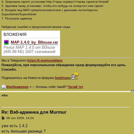
4. Запускаем скрипт установки http://<ваш сервер>/<папка скрипта>/install/
5. Удаляем папку установки, чтобы кто-нибудь не испортил нам скрипт
6. Входим под MAP-суперпользователем с данными логин/пароль:
SuperAdmin/SuperAdmin
7. Пользуем админку.
Найденые ошибки и предложения пишем сюда.
ВЛОЖЕНИЯ
MAP-1.4.0_by_B0nuse.rar
Релиз MAP 1.4.0 от B0nuse
(445.99 КБ) 1607 скачиваний
Мы в Telegramm
https://t.me/mumbleru
Пожалуйста, при персональном обращении сразу формулируйте его цель.
Спасибо.
Подпишитесь на Новости форума
feed/news
<--- Хочешь себе такой?
Читай тут
elka
Re: Вэб-админка для Murmur
С
08 сен 2009, 14:24
о
о
уже есть 1.4.2
б
есть большая разница ?
щ