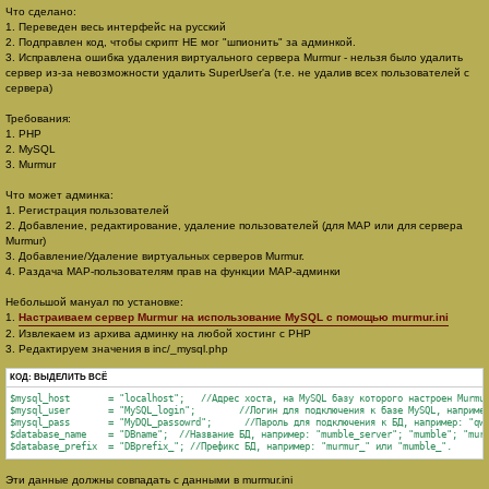
Что сделано:
1. Переведен весь интерфейс на русский
2. Подправлен код, чтобы скрипт НЕ мог "шпионить" за админкой.
3. Исправлена ошибка удаления виртуального сервера Murmur - нельзя было удалить
сервер из-за невозможности удалить SuperUser'а (т.е. не удалив всех пользователей с
сервера)
Требования:
1. PHP
2. MySQL
3. Murmur
Что может админка:
1. Регистрация пользователей
2. Добавление, редактирование, удаление пользователей (для MAP или для сервера
Murmur)
3. Добавление/Удаление виртуальных серверов Murmur.
4. Раздача MAP-пользователям прав на функции MAP-админки
Небольшой мануал по установке:
1.
Настраиваем сервер Murmur на использование MySQL с помощью murmur.ini
2. Извлекаем из архива админку на любой хостинг с PHP
3. Редактируем значения в inc/_mysql.php
КОД:
ВЫДЕЛИТЬ ВСЁ
$mysql_host       = "localhost";   //Адрес хоста, на MySQL базу которого настроен Murmur
$mysql_user       = "MySQL_login";        //Логин для подключения к базе MySQL, например
$mysql_pass       = "MyDQL_passowrd";      //Пароль для подключения к БД, например: "qwe
$database_name    = "DBname";  //Название БД, например: "mumble_server"; "mumble"; "murm
$database_prefix  = "DBprefix_"; //Префикс БД, например: "murmur_" или "mumble_".
Эти данные должны совпадать с данными в murmur.ini