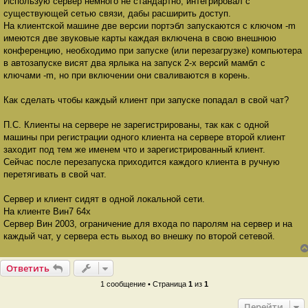
Использую сервер немного не стандартно, интегрировал с
щ
е
существующей сетью связи, дабы расширить доступ.
н
На клиентской машине две версии портэбл запускаются с ключом -m
и
е
имеются две звуковые карты каждая включена в свою внешнюю
конференцию, необходимо при запуске (или перезагрузке) компьютера
в автозапуске висят два ярлыка на запуск 2-х версий мамбл с
ключами -m, но при включении они сваливаются в корень.
Как сделать чтобы каждый клиент при запуске попадал в свой чат?
П.С. Клиенты на сервере не зарегистрированы, так как с одной
машины при регистрации одного клиента на сервере второй клиент
заходит под тем же именем что и зарегистрированный клиент.
Сейчас после перезапуска приходится каждого клиента в ручную
перетягивать в свой чат.
Сервер и клиент сидят в одной локальной сети.
На клиенте Вин7 64х
Сервер Вин 2003, ограничение для входа по паролям на сервер и на
каждый чат, у сервера есть выход во внешку по второй сетевой.
Ответить
1 сообщение • Страница
1
из
1
Перейти