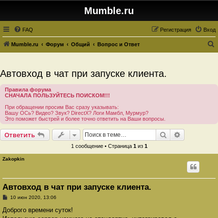
Mumble.ru
FAQ
Регистрация
Вход
Mumble.ru
Форум
Общий
Вопрос и Ответ
о
и
Автовход в чат при запуске клиента.
с
Правила форума
к
СНАЧАЛА ПОЛЬЗУЙТЕСЬ ПОИСКОМ!!!
При обращении просим Вас сразу указывать:
Вашу ОСь? Видео? Звук? DirectX? Логи Мамбл, Мурмур?
Это поможет быстрей и более точно ответить на Ваши вопросы.
Поиск
Расширенн
Ответить
1 сообщение • Страница
1
из
1
Zakopkin
Автовход в чат при запуске клиента.
С
10 июн 2020, 13:06
о
о
Доброго времени суток!
б