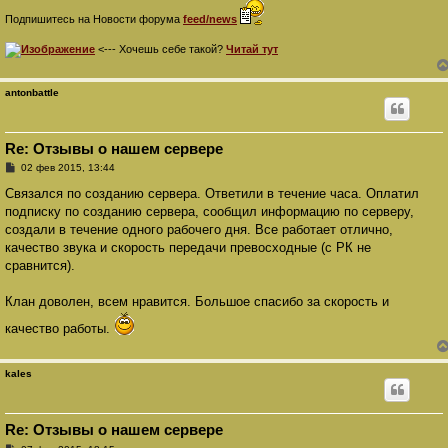
Подпишитесь на Новости форума
feed/news
<--- Хочешь себе такой?
Читай тут
antonbattle
Re: Отзывы о нашем сервере
С
02 фев 2015, 13:44
о
о
Связался по созданию сервера. Ответили в течение часа. Оплатил
б
подписку по созданию сервера, сообщил информацию по серверу,
щ
е
создали в течение одного рабочего дня. Все работает отлично,
н
качество звука и скорость передачи превосходные (с РК не
и
е
сравнится).
Клан доволен, всем нравится. Большое спасибо за скорость и
качество работы.
kales
Re: Отзывы о нашем сервере