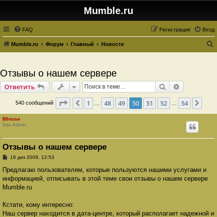
Mumble.ru
FAQ
Регистрация
Вход
Mumble.ru
Форум
Главный
Новости
о
и
Отзывы о нашем сервере
с
Поиск
Расширенн
Ответить
к
Страница
50
из
54
1
48
49
50
51
52
54
Пред.
След
540 сообщений
…
…
B0nuse
Site Admin
Отзывы о нашем сервере
С
18 дек 2009, 12:53
о
о
Предлагаю пользователям, которые пользуются нашими услугами и
б
информацией, отписывать в этой теме свои отзывы о нашем сервере
щ
е
Mumble.ru
н
и
е
Кстати, кому интересно:
Наш сервер находится в дата-центре, который располагает надежной и