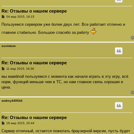
Re: Отзывы о нашем сервере
С
04 мар 2015, 16:15
о
о
Пользуемся сервером уже более двух лет. Все работает отлично и
б
щ
главное стабильно. Большое спасибо за работу
е
н
и
е
ssvintsov
Re: Отзывы о нашем сервере
С
11 мар 2015, 16:36
о
о
мы мамблой пользуемся с момента как начали играть в эту игру, всё
б
норм, функций меньше чем в ТС, но нам главное связь хорошая и
щ
е
цена.
н
и
е
andrey445544
Re: Отзывы о нашем сервере
С
18 мар 2015, 20:44
о
о
Сервер отличный, остается пожелать браузерной версии, пусть будет
б