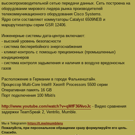
высокопроизводительной сетью передачи данных. Сеть построена на
оборудовании мирового лидера рынка производителей
телекоммуникационного оборудования Cisco Systems.
Ядро сети составляют коммутаторы Catalyst 6509NEB и
маршрутизаторы серии GSR 12406.
Инженерные системы дата-центра включают:
- высокий уровень безопасности
- система бесперебойного энергоснабжения
- климат-контроль с помощью прецизионных (промышленных)
кондиционеров
- система контроля задымления и наличия в воздухе вредоносных
газов
Расположение в Германии в городе Фалькенштайн.
Процессор Multi-Core Intel® Xeon® Processors 5500 серии
Оперативная память 16 GB
Порт подключения 100 Mbit/s
http://www.youtube.com/watch?v=qMfF36NvoJc
- Видео сравнения
задержки TeamSpeak 2, Ventrilo, Mumble.
Мы в Telegramm
https://t.me/mumbleru
Пожалуйста, при персональном обращении сразу формулируйте его цель.
Спасибо.