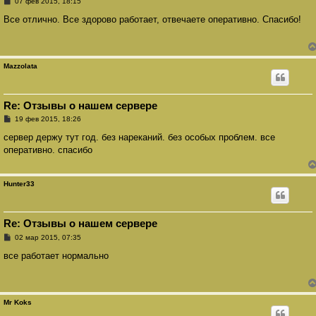
С
07 фев 2015, 18:15
о
о
Все отлично. Все здорово работает, отвечаете оперативно. Спасибо!
б
щ
е
н
и
Mazzolata
е
Re: Отзывы о нашем сервере
С
19 фев 2015, 18:26
о
о
сервер держу тут год. без нареканий. без особых проблем. все
б
оперативно. спасибо
щ
е
н
и
Hunter33
е
Re: Отзывы о нашем сервере
С
02 мар 2015, 07:35
о
о
все работает нормально
б
щ
е
н
и
Mr Koks
е