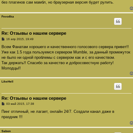
без плагинов сам мамбл, но браузерная версия будет рулить.
щ
е
н
и
Fevo4ka
е
Re: Отзывы о нашем сервере
С
16 апр 2015, 19:49
о
о
Всем Фанатам хорошего и качественного голосового сервера привет!!
б
Уже как 1.5 года пользуемся сервером Mumble, за данный промежуток
щ
е
не было ни одной проблемы с сервером как и с его качеством.
н
Так держать!! Спасибо за качество и добросовестную работу!
и
е
Молодцы!!
LikeHell
Re: Отзывы о нашем сервере
С
03 май 2015, 17:38
о
о
Пинг отличный, не лагает, онлайн 24/7. Создали канал даже в
б
праздник !!!
щ
е
н
и
Sabon
е