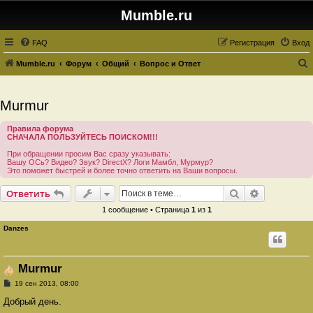
Mumble.ru
FAQ
Регистрация
Вход
Mumble.ru
Форум
Общий
Вопрос и Ответ
о
и
Murmur
с
Правила форума
к
СНАЧАЛА ПОЛЬЗУЙТЕСЬ ПОИСКОМ!!!
При обращении просим Вас сразу указывать:
Вашу ОСь? Видео? Звук? DirectX? Логи Мамбл, Мурмур?
Это поможет быстрей и более точно ответить на Ваши вопросы.
Поиск
Расширенн
Ответить
1 сообщение • Страница
1
из
1
Danzes
Murmur
С
19 сен 2013, 08:00
о
о
Добрый день.
б