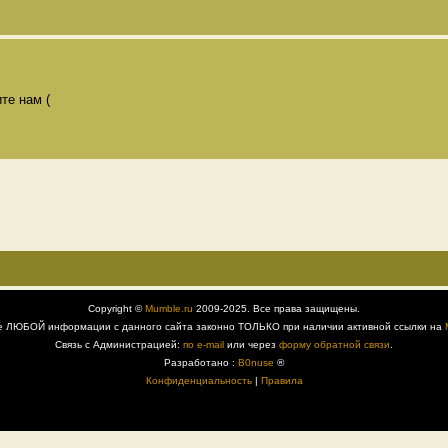
те нам (
Copyright ©
Mumble.ru
2009-2025. Все права защищены.
е ЛЮБОЙ информации с данного сайта законно ТОЛЬКО при наличии активной ссылки на
Связь с Администрацией:
по e-mail
или через
форму обратной связи
.
Разработано :
B0nuse
®
Конфиденциальность
|
Правила