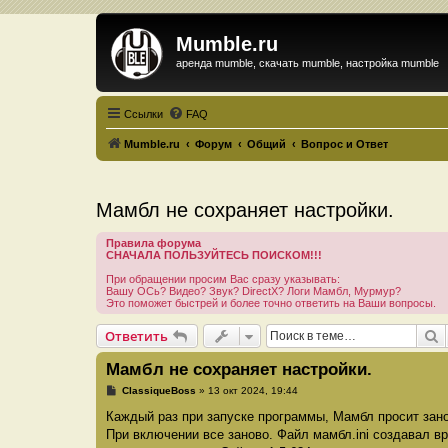
Mumble.ru
аренда mumble, скачать mumble, настройка mumble
Ссылки
FAQ
Mumble.ru
Форум
Общий
Вопрос и Ответ
Мамбл не сохраняет настройки.
Правила форума
СНАЧАЛА ПОЛЬЗУЙТЕСЬ ПОИСКОМ!!!
При обращении просим Вас сразу указывать:
Вашу ОСь? Видео? Звук? DirectX? Логи Мамбл, Мурмур?
Это поможет быстрей и более точно ответить на Ваши вопросы.
П
Ответить
Мамбл не сохраняет настройки.
С
ClassiqueBoss
»
13 окт 2024, 19:44
о
о
Каждый раз при запуске программы, Мамбл просит зано
б
При включении все заново. Файл мамбл.ini создавал вр
щ