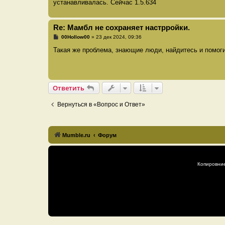
е
устанавливалась. Сейчас 1.5.634
н
и
е
Re: Мамбл не сохраняет настрройки.
С
00Hollow00
»
23 дек 2024, 09:36
о
о
Такая же проблема, знающие люди, найдитесь и помоги
б
щ
е
н
и
е
Ответить
Вернуться в «Вопрос и Ответ»
Mumble.ru
Форум
Копировни