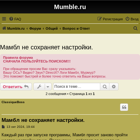
Mumble.ru
FAQ
Регистрация
Вход
Mumble.ru
Форум
Общий
Вопрос и Ответ
о
и
Мамбл не сохраняет настройки.
с
Правила форума
к
СНАЧАЛА ПОЛЬЗУЙТЕСЬ ПОИСКОМ!!!
При обращении просим Вас сразу указывать:
Вашу ОСь? Видео? Звук? DirectX? Логи Мамбл, Мурмур?
Это поможет быстрей и более точно ответить на Ваши вопросы.
Поиск
Расширенн
Ответить
2 сообщения • Страница
1
из
1
ClassiqueBoss
Мамбл не сохраняет настройки.
С
13 окт 2024, 19:44
о
о
Каждый раз при запуске программы, Мамбл просит заново пройти
б