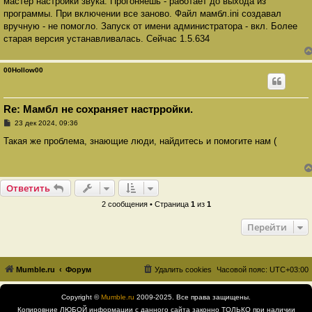
мастер настройки звука. Прогоняешь - работает до выхода из
щ
е
программы. При включении все заново. Файл мамбл.ini создавал
н
вручную - не помогло. Запуск от имени администратора - вкл. Более
и
е
старая версия устанавливалась. Сейчас 1.5.634
00Hollow00
Re: Мамбл не сохраняет настрройки.
С
23 дек 2024, 09:36
о
о
Такая же проблема, знающие люди, найдитесь и помогите нам (
б
щ
е
н
и
Ответить
е
2 сообщения • Страница
1
из
1
Перейти
Mumble.ru
Форум
Удалить cookies
Часовой пояс:
UTC+03:00
Copyright ©
Mumble.ru
2009-2025. Все права защищены.
Копировние ЛЮБОЙ информации с данного сайта законно ТОЛЬКО при наличии