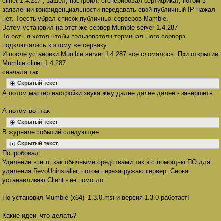
clinet 1.4.287 , зашел, настроил, сгенерировал сертификат, потом в
щ
е
заявлении конфиденциальности передавать свой публичный IP нажал
н
нет. Тоесть убрал список публичных серверов Mamble.
и
е
Затем установил на этот же сервер Mumble server 1.4.287
То есть я хотел чтобы пользователи терминального сервера
подключались к этому же серваку.
И после установки Mumble server 1.4.287 все сломалось. При открытии
Mumble clinet 1.4.287
сначала так
Скрытый текст
А потом мастер настройки звука жму далее далее далее - завершить
А потом вот так
Скрытый текст
В журнале событий следующее
Скрытый текст
Попробовал:
Удаление всего, как обычными средствами так и с помощью ПО для
удаления RevoUninstaller, потом перезагружаю сервер. Снова
устанавливаю Client - не помогло
Но установил Mumble (x64)_1.3.0.msi и версия 1.3.0 работает!
Какие идеи, что делать?