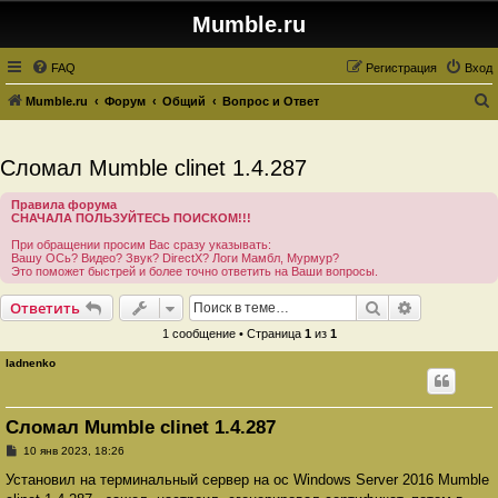
Mumble.ru
FAQ
Регистрация
Вход
Mumble.ru
Форум
Общий
Вопрос и Ответ
о
и
Сломал Mumble clinet 1.4.287
с
Правила форума
к
СНАЧАЛА ПОЛЬЗУЙТЕСЬ ПОИСКОМ!!!
При обращении просим Вас сразу указывать:
Вашу ОСь? Видео? Звук? DirectX? Логи Мамбл, Мурмур?
Это поможет быстрей и более точно ответить на Ваши вопросы.
Поиск
Расширенн
Ответить
1 сообщение • Страница
1
из
1
ladnenko
Сломал Mumble clinet 1.4.287
С
10 янв 2023, 18:26
о
о
Установил на терминальный сервер на ос Windows Server 2016 Mumble
б