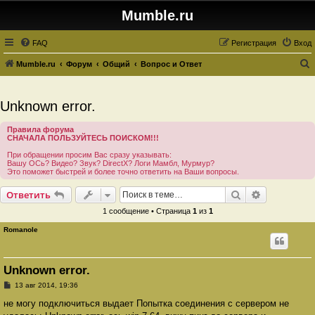
Mumble.ru
FAQ
Регистрация
Вход
Mumble.ru
Форум
Общий
Вопрос и Ответ
о
и
Unknown error.
с
Правила форума
к
СНАЧАЛА ПОЛЬЗУЙТЕСЬ ПОИСКОМ!!!
При обращении просим Вас сразу указывать:
Вашу ОСь? Видео? Звук? DirectX? Логи Мамбл, Мурмур?
Это поможет быстрей и более точно ответить на Ваши вопросы.
Поиск
Расширенн
Ответить
1 сообщение • Страница
1
из
1
Romanole
Unknown error.
С
13 авг 2014, 19:36
о
о
не могу подключиться выдает Попытка соединения с сервером не
б