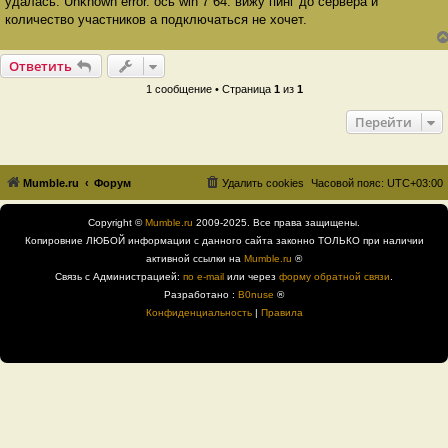
удалась: Unknown error. ось win 7 64. вижу пинг до сервера и
щ
е
количество участников а подключаться не хочет.
н
и
е
Ответить
1 сообщение • Страница
1
из
1
Перейти
Mumble.ru
Форум
Удалить cookies
Часовой пояс:
UTC+03:00
Copyright ©
Mumble.ru
2009-2025. Все права защищены.
Копировние ЛЮБОЙ информации с данного сайта законно ТОЛЬКО при наличии
активной ссылки на
Mumble.ru
®
Связь с Администрацией:
по e-mail
или через
форму обратной связи
.
Разработано :
B0nuse
®
Конфиденциальность
|
Правила