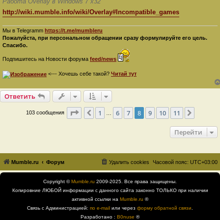
Работа Overlay в Windows 7 x32
http://wiki.mumble.info/wiki/Overlay#Incompatible_games
Мы в Telegramm
https://t.me/mumbleru
Пожалуйста, при персональном обращении сразу формулируйте его цель.
Спасибо.
Подпишитесь на Новости форума
feed/news
<--- Хочешь себе такой?
Читай тут
Ответить
Страница
8
из
11
1
6
7
8
9
10
11
Пред.
След.
103 сообщения
…
Перейти
Mumble.ru
Форум
Удалить cookies
Часовой пояс:
UTC+03:00
Copyright ©
Mumble.ru
2009-2025. Все права защищены.
Копировние ЛЮБОЙ информации с данного сайта законно ТОЛЬКО при наличии
активной ссылки на
Mumble.ru
®
Связь с Администрацией:
по e-mail
или через
форму обратной связи
.
Разработано :
B0nuse
®