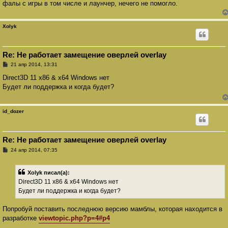
фалы с игры в том числе и лаунчер, нечего не помогло.
и
е
Xolyk
Re: Не работает замещение оверлей overlay
С
21 апр 2014, 13:31
о
о
Direct3D 11 x86 & x64 Windows нет
б
Будет ли поддержка и когда будет?
щ
е
н
и
id_dozer
е
Re: Не работает замещение оверлей overlay
С
24 апр 2014, 07:35
о
о
б
Xolyk писал(а):
щ
е
Direct3D 11 x86 & x64 Windows нет
н
Будет ли поддержка и когда будет?
и
е
Попробуй поставить последнюю версию мамблы, которая находится в
разработке
viewtopic.php?p=4#p4