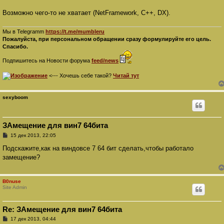
Возможно чего-то не хватает (NetFramework, C++, DX).
Мы в Telegramm
https://t.me/mumbleru
Пожалуйста, при персональном обращении сразу формулируйте его цель.
Спасибо.
Подпишитесь на Новости форума
feed/news
<--- Хочешь себе такой?
Читай тут
sexyboom
ЗАмещение для вин7 64бита
С
15 дек 2013, 22:05
о
о
Подскажите,как на виндовсе 7 64 бит сделать,чтобы работало
б
замещение?
щ
е
н
и
B0nuse
е
Site Admin
Re: ЗАмещение для вин7 64бита
С
17 дек 2013, 04:44