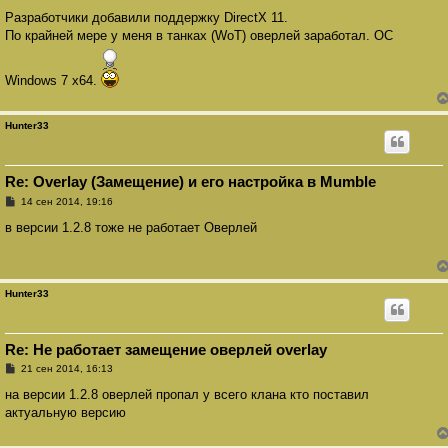
Разработчики добавили поддержку DirectX 11.
По крайней мере у меня в танках (WoT) оверлей заработал. ОС
Windows 7 x64.
Hunter33
Re: Overlay (Замещение) и его настройка в Mumble
С
14 сен 2014, 19:16
о
о
в версии 1.2.8 тоже не работает Оверлей
б
щ
е
н
и
Hunter33
е
Re: Не работает замещение оверлей overlay
С
21 сен 2014, 16:13
о
о
на версии 1.2.8 оверлей пропал у всего клана кто поставил
б
актуальную версию
щ
е
н