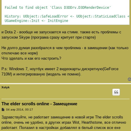
 Failed to find object 'Class D3DDrv.D3DRenderDevice'

 History: UObject::SafeLoadError <- UObject::StaticLoadClass <-
 UGameEngine::Init <- InitEngine
и Dota 2 - вообще не запускается на стиме. также есть проблемы с
запуском Skype (програма сразу критует при старте)
Не долго думая разобрался в чем проблема - в замещении (как только
отключаю все норм)
Что зделать и как его настроить?
P.s: Windows 7, ноутбук имеет 2 видеокарты дискретную(GeForce
710M) и интегрированую (модель не помню).
Xolyk
The elder scrolls online - Замещение
С
04 апр 2014, 00:17
о
о
Здравствуйте, не работает замещение в новой игре The elder scrolls
б
online, очень не удобно, в других играх Wot, Hearthstone, все отлично
щ
е
работает. Полазил в настройках добавлял в белый список все exe
н