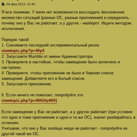
С
04 фев 2013, 10:40
о
о
Я все понимаю. У меня нет возможности воссоздать бесконечное
б
множество ситуаций (разные ОС, разные приложения) и определить -
щ
е
почему оно у Вас не работает, а у других - наоборот. Ищите методом
н
исключения.
и
е
Порядок такой:
1. Скачиваете последний экспериментальный релиз
viewtopic.php?p=4#p4
2. Запускаете Mumble от имени Администратора.
3. Проверяете в настойках, чтобы замещение было включено и
настроено.
4. Проверяете, чтобы приложение не было в Черном списке
замещения. Добавляете его в Белый список.
5. Запускаете приложение.
6. Если ничего не помогает, попробуйте это
viewtopic.php?p=4041#p4041
Если замещение у Вас не работает, а у других работает (при условии
что одно и тоже приложение и одна и та же ОС), значит разбирайтесь в
отличиях.
Учитывая, что оно у Вас вообще нигде не работает - попробуйте на
другой такой же ОС.