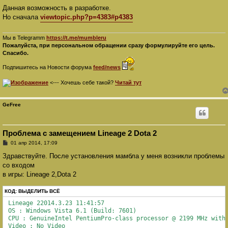
о
о
Данная возможность в разработке.
б
Но сначала
viewtopic.php?p=4383#p4383
щ
е
н
и
Мы в Telegramm
https://t.me/mumbleru
е
Пожалуйста, при персональном обращении сразу формулируйте его цель.
Спасибо.
Подпишитесь на Новости форума
feed/news
<--- Хочешь себе такой?
Читай тут
GeFree
Проблема с замещением Lineage 2 Dota 2
С
01 апр 2014, 17:09
о
о
Здравствуйте. После установления мамбла у меня возникли проблемы
б
со входом
щ
е
в игры: Lineage 2,Dota 2
н
и
КОД:
е
ВЫДЕЛИТЬ ВСЁ
 Lineage 22014.3.23 11:41:57

 OS : Windows Vista 6.1 (Build: 7601)

 CPU : GenuineIntel PentiumPro-class processor @ 2199 MHz with 
 Video : No Video
