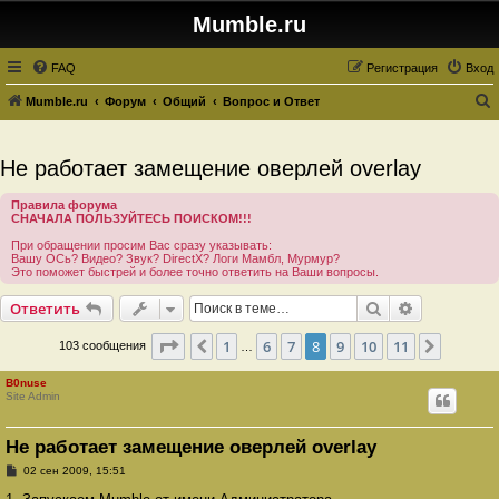
Mumble.ru
FAQ
Регистрация
Вход
Mumble.ru
Форум
Общий
Вопрос и Ответ
о
и
Не работает замещение оверлей overlay
с
Правила форума
к
СНАЧАЛА ПОЛЬЗУЙТЕСЬ ПОИСКОМ!!!
При обращении просим Вас сразу указывать:
Вашу ОСь? Видео? Звук? DirectX? Логи Мамбл, Мурмур?
Это поможет быстрей и более точно ответить на Ваши вопросы.
Поиск
Расширенн
Ответить
Страница
8
из
11
1
6
7
8
9
10
11
Пред.
След.
103 сообщения
…
B0nuse
Site Admin
Не работает замещение оверлей overlay
С
02 сен 2009, 15:51
о
о