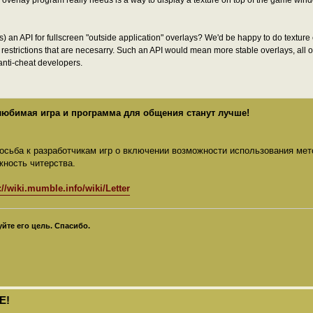
s) an API for fullscreen "outside application" overlays? We'd be happy to do textur
 restrictions that are necesarry. Such an API would mean more stable overlays, all 
 anti-cheat developers.
 любимая игра и программа для общения станут лучше!
росьба к разработчикам игр о включении возможности использования ме
жность читерства.
://wiki.mumble.info/wiki/Letter
те его цель. Спасибо.
Е!