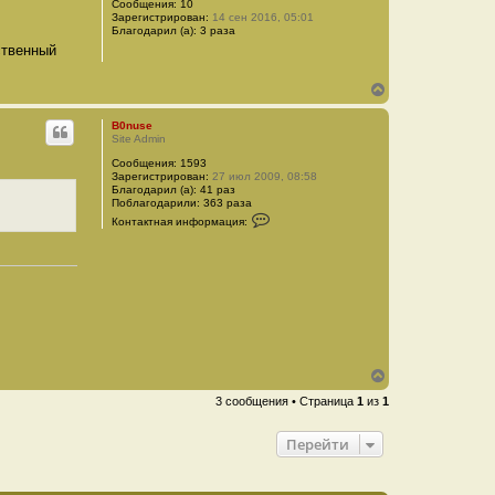
у
Сообщения:
10
Зарегистрирован:
14 сен 2016, 05:01
т
Благодарил (а):
3 раза
ь
ственный
с
я
к
В
н
е
а
р
B0nuse
ч
н
Site Admin
а
у
л
Сообщения:
1593
т
у
Зарегистрирован:
27 июл 2009, 08:58
ь
Благодарил (а):
41 раз
с
Поблагодарили:
363 раза
я
К
Контактная информация:
к
о
н
н
т
а
а
ч
к
а
т
л
н
у
а
я
и
н
В
ф
о
е
3 сообщения • Страница
1
из
1
р
р
м
н
а
у
Перейти
ц
т
и
ь
я
п
с
о