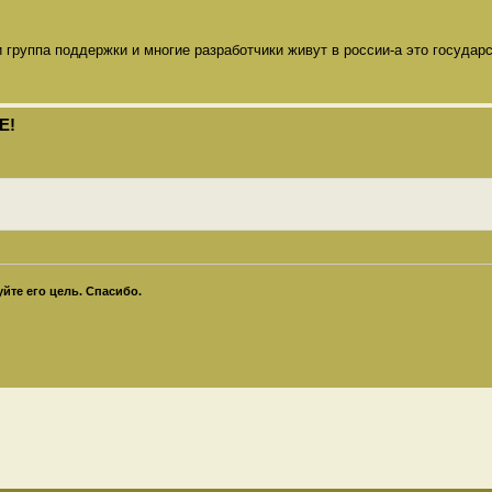
и группа поддержки и многие разработчики живут в россии-а это государ
Е!
те его цель. Спасибо.