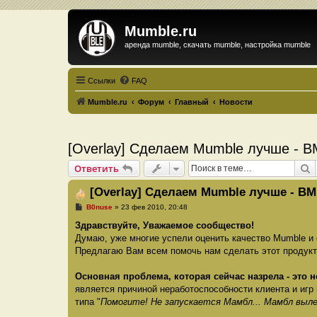
Mumble.ru
аренда mumble, скачать mumble, настройка mumble
Ссылки
FAQ
Mumble.ru
Форум
Главный
Новости
[Overlay] Сделаем Mumble лучше - 
П
Ответить
[Overlay] Сделаем Mumble лучше - В
С
B0nuse
»
23 фев 2010, 20:48
о
о
Здравствуйте, Уважаемое сообщество!
б
Думаю, уже многие успели оценить качество Mumble и
щ
е
Предлагаю Вам всем помочь нам сделать этот продук
н
и
е
Основная проблема, которая сейчас назрела - это 
является причиной неработоспособности клиента и игр
типа "
Помогите! Не запускается Мамбл... Мамбл выле