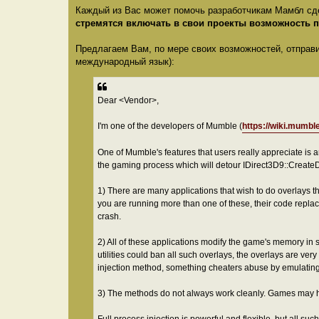
Каждый из Вас может помочь разработчикам Мамбл сд
стремятся включать в свои проекты возможность по
Предлагаем Вам, по мере своих возможностей, отправи
международный язык):
Dear <Vendor>,
I'm one of the developers of Mumble (
https://wiki.mumble
One of Mumble's features that users really appreciate is 
the gaming process which will detour IDirect3D9::Creat
1) There are many applications that wish to do overlays t
you are running more than one of these, their code replace
crash.
2) All of these applications modify the game's memory in 
utilities could ban all such overlays, the overlays are ve
injection method, something cheaters abuse by emulatin
3) The methods do not always work cleanly. Games may ha
Full process injection is powerful and flexible, but all s