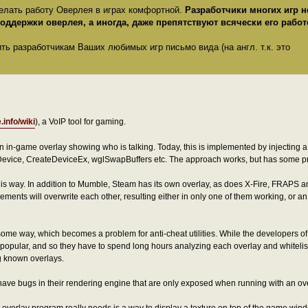
елать работу Оверлея в играх комфортной.
Разработчики многих игр н
ддержки оверлея, а иногда, даже препятствуют всячески его работ
ть разработчикам Ваших любимых игр письмо вида (на англ. т.к. это
.info/wiki
), a VoIP tool for gaming.
an in-game overlay showing who is talking. Today, this is implemented by injecting a
eDevice, CreateDeviceEx, wglSwapBuffers etc. The approach works, but has some p
his way. In addition to Mumble, Steam has its own overlay, as does X-Fire, FRAPS an
ments will overwrite each other, resulting either in only one of them working, or an
some way, which becomes a problem for anti-cheat utilities. While the developers o
ry popular, and so they have to spend long hours analyzing each overlay and whitelist
g known overlays.
ve bugs in their rendering engine that are only exposed when running with an ove
uch overlay program really needs is a way to display a texture on top of the game wi