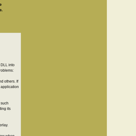
я
е
и
е.
н
ф
о
р
м
а
ц
и
я
п
о
л
ь
з
о
 DLL into
в
а
roblems:
т
е
л
d others. If
я
 application
B
0
n
u
s
f such
e
ing its
rlay.
ndow when