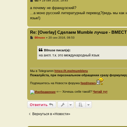
С
taz
»
19 сен 2016, 19:45
о
о
а почему не французский?
б
...а моно русский литературный перевод?(ведь мы как 
щ
е
язык!)
н
и
е
Re: [Overlay] Сделаем Mumble лучше - ВМЕСТ
С
B0nuse
»
20 сен 2016, 08:53
о
о
б
B0nuse писал(а):
щ
е
на англ. т.к. это международный язык
н
и
е
Мы в Telegramm
https://t.me/mumbleru
Пожалуйста, при персональном обращении сразу формулируй
Подпишитесь на Новости форума
feed/news
<--- Хочешь себе такой?
Читай тут
Ответить
Вернуться в «Новости»