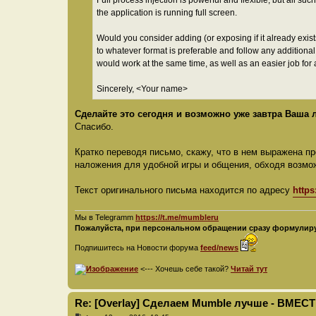
the application is running full screen.
Would you consider adding (or exposing if it already exist
to whatever format is preferable and follow any additional
would work at the same time, as well as an easier job for
Sincerely, <Your name>
Сделайте это сегодня и возможно уже завтра Ваша
Спасибо.
Кратко переводя письмо, скажу, что в нем выражена п
наложения для удобной игры и общения, обходя возмо
Текст оригинального письма находится по адресу
https
Мы в Telegramm
https://t.me/mumbleru
Пожалуйста, при персональном обращении сразу формулируй
Подпишитесь на Новости форума
feed/news
<--- Хочешь себе такой?
Читай тут
Re: [Overlay] Сделаем Mumble лучше - ВМЕСТ