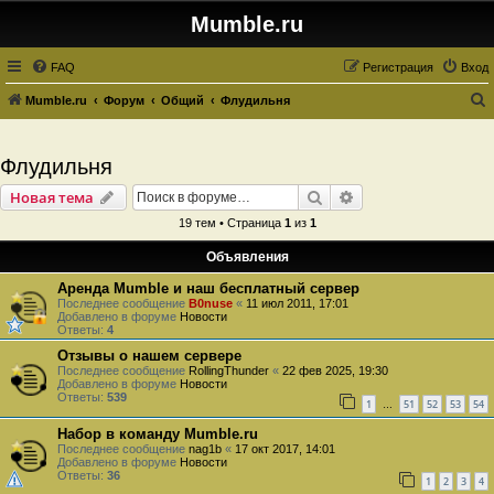
Mumble.ru
FAQ
Регистрация
Вход
Mumble.ru
Форум
Общий
Флудильня
о
и
Флудильня
с
Поиск
Расширенный пои
Новая тема
к
19 тем • Страница
1
из
1
Объявления
Аренда Mumble и наш бесплатный сервер
Последнее сообщение
B0nuse
«
11 июл 2011, 17:01
Добавлено в форуме
Новости
Ответы:
4
Отзывы о нашем сервере
Последнее сообщение
RollingThunder
«
22 фев 2025, 19:30
Добавлено в форуме
Новости
Ответы:
539
1
51
52
53
54
…
Набор в команду Mumble.ru
Последнее сообщение
nag1b
«
17 окт 2017, 14:01
Добавлено в форуме
Новости
Ответы:
36
1
2
3
4