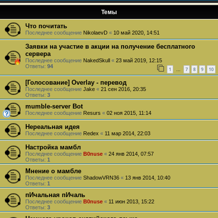
Темы
Что почитать
Последнее сообщение
NikolaevD
«
10 май 2020, 14:51
Заявки на участие в акции на получение бесплатного
сервера
Последнее сообщение
NakedSkull
«
23 май 2019, 12:15
Ответы:
94
1
7
8
9
10
…
[Голосование] Overlay - перевод
Последнее сообщение
Jake
«
21 сен 2016, 20:35
Ответы:
3
mumble-server Bot
Последнее сообщение
Resurs
«
02 ноя 2015, 11:14
Нереальная идея
Последнее сообщение
Redex
«
11 мар 2014, 22:03
Настройка мамбл
Последнее сообщение
B0nuse
«
24 янв 2014, 07:57
Ответы:
1
Мнение о мамбле
Последнее сообщение
ShadowVRN36
«
13 янв 2014, 10:40
Ответы:
1
пИчальная пИчаль
Последнее сообщение
B0nuse
«
11 июн 2013, 15:22
Ответы:
3