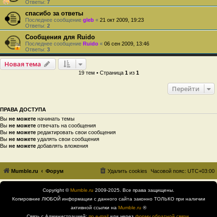
Ответы:
7
спасибо за ответы
Последнее сообщение
gleb
«
21 окт 2009, 19:23
Ответы:
2
Сообщения для Ruido
Последнее сообщение
Ruido
«
06 сен 2009, 13:46
Ответы:
3
Новая тема
19 тем • Страница
1
из
1
Перейти
ПРАВА ДОСТУПА
Вы
не можете
начинать темы
Вы
не можете
отвечать на сообщения
Вы
не можете
редактировать свои сообщения
Вы
не можете
удалять свои сообщения
Вы
не можете
добавлять вложения
Mumble.ru
Форум
Удалить cookies
Часовой пояс:
UTC+03:00
Copyright ©
Mumble.ru
2009-2025. Все права защищены.
Копировние ЛЮБОЙ информации с данного сайта законно ТОЛЬКО при наличии
активной ссылки на
Mumble.ru
®
Связь с Администрацией:
по e-mail
или через
форму обратной связи
.