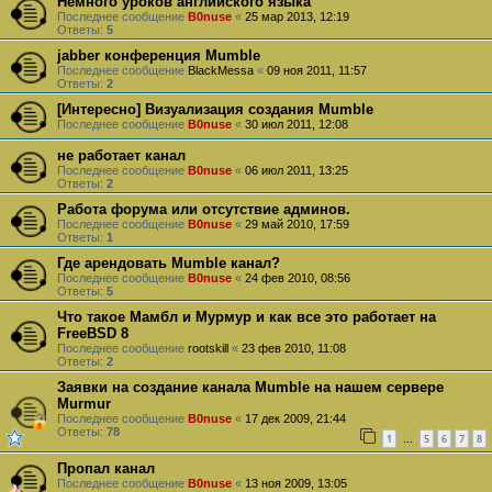
Немного уроков английского языка
Последнее сообщение
B0nuse
«
25 мар 2013, 12:19
Ответы:
5
jabber конференция Mumble
Последнее сообщение
BlackMessa
«
09 ноя 2011, 11:57
Ответы:
2
[Интересно] Визуализация создания Mumble
Последнее сообщение
B0nuse
«
30 июл 2011, 12:08
не работает канал
Последнее сообщение
B0nuse
«
06 июл 2011, 13:25
Ответы:
2
Работа форума или отсутствие админов.
Последнее сообщение
B0nuse
«
29 май 2010, 17:59
Ответы:
1
Где арендовать Mumble канал?
Последнее сообщение
B0nuse
«
24 фев 2010, 08:56
Ответы:
5
Что такое Мамбл и Мурмур и как все это работает на
FreeBSD 8
Последнее сообщение
rootskill
«
23 фев 2010, 11:08
Ответы:
2
Заявки на создание канала Mumble на нашем сервере
Murmur
Последнее сообщение
B0nuse
«
17 дек 2009, 21:44
Ответы:
78
1
5
6
7
8
…
Пропал канал
Последнее сообщение
B0nuse
«
13 ноя 2009, 13:05