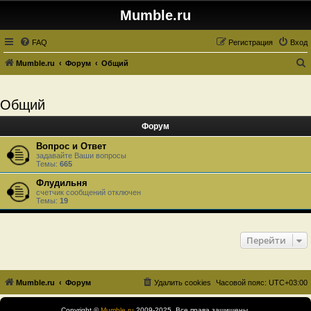
Mumble.ru
FAQ
Регистрация
Вход
Mumble.ru
Форум
Общий
о
и
Общий
с
Форум
к
Вопрос и Ответ
задавайте Ваши вопросы
Темы:
665
Флудильня
счетчик сообщений отключен
Темы:
19
Перейти
Mumble.ru
Форум
Удалить cookies
Часовой пояс:
UTC+03:00
Copyright ©
Mumble.ru
2009-2025. Все права защищены.