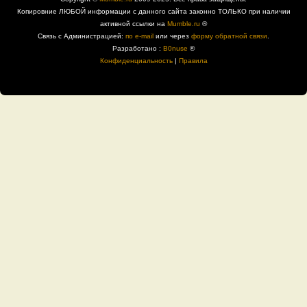
Копировние ЛЮБОЙ информации с данного сайта законно ТОЛЬКО при наличии
активной ссылки на
Mumble.ru
®
Связь с Администрацией:
по e-mail
или через
форму обратной связи
.
Разработано :
B0nuse
®
Конфиденциальность
|
Правила