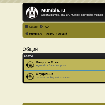
Mumble.ru
аренда mumble, скачать mumble, настройка mumble
Ссылки
FAQ
Mumble.ru
Форум
Общий
Общий
ФОРУМ
Вопрос и Ответ
задавайте Ваши вопросы
Флудильня
счетчик сообщений отключен