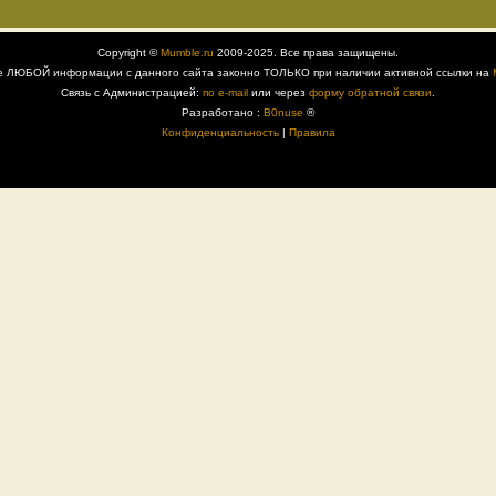
Copyright ©
Mumble.ru
2009-2025. Все права защищены.
е ЛЮБОЙ информации с данного сайта законно ТОЛЬКО при наличии активной ссылки на
Связь с Администрацией:
по e-mail
или через
форму обратной связи
.
Разработано :
B0nuse
®
Конфиденциальность
|
Правила