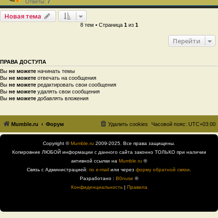
Ответы:
7
Новая тема
8 тем • Страница
1
из
1
Перейти
ПРАВА ДОСТУПА
Вы
не можете
начинать темы
Вы
не можете
отвечать на сообщения
Вы
не можете
редактировать свои сообщения
Вы
не можете
удалять свои сообщения
Вы
не можете
добавлять вложения
Mumble.ru
Форум
Удалить cookies
Часовой пояс:
UTC+03:00
Copyright ©
Mumble.ru
2009-2025. Все права защищены.
Копировние ЛЮБОЙ информации с данного сайта законно ТОЛЬКО при наличии
активной ссылки на
Mumble.ru
®
Связь с Администрацией:
по e-mail
или через
форму обратной связи
.
Разработано :
B0nuse
®
Конфиденциальность
|
Правила