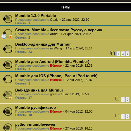
Темы
Mumble 1.3.0 Portable
Последнее сообщение
Oazis
«
22 янв 2022, 22:10
Ответы:
1
Скачать Mumble - бесплатно Русскую версию
Последнее сообщение
ArhipS
«
21 фев 2021, 20:02
Ответы:
2
Desktop-админка для Murmur
Последнее сообщение
mrWang
«
17 апр 2020, 11:14
Ответы:
23
1
2
3
Mumble для Android (Plumble/Plumber)
Последнее сообщение
B0nuse
«
22 янв 2019, 12:39
Ответы:
1
Mumble для iOS (iPhone, iPad и iPod touch)
Последнее сообщение
B0nuse
«
12 окт 2017, 13:16
Ответы:
1
Веб-админка для Murmur
Последнее сообщение
greet
«
18 июл 2013, 09:58
Ответы:
17
1
2
Mumble русификатор
Последнее сообщение
B0nuse
«
04 ноя 2012, 12:00
Ответы:
18
1
2
python-mumbleviewer
Последнее сообщение
B0nuse
«
27 ноя 2010, 16:10