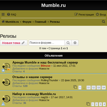
Mumble.ru
FAQ
Регистрация
Вход
Mumble.ru
Форум
Главный
Релизы
о
и
Релизы
с
Поиск
Расширенный пои
Новая тема
к
8 тем • Страница
1
из
1
Объявления
Аренда Mumble и наш бесплатный сервер
Последнее сообщение
B0nuse
«
11 июл 2011, 17:01
Добавлено в форуме
Новости
Ответы:
4
Отзывы о нашем сервере
Последнее сообщение
RollingThunder
«
22 фев 2025, 19:30
Добавлено в форуме
Новости
Ответы:
539
1
51
52
53
54
…
Набор в команду Mumble.ru
Последнее сообщение
nag1b
«
17 окт 2017, 14:01
Добавлено в форуме
Новости
Ответы:
36
1
2
3
4