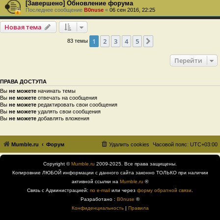
[Завершено] Обновление форума
Последнее сообщение
B0nuse
«
06 сен 2016, 22:25
Новая тема
1
2
3
4
5
След.
83 темы
Перейти
ПРАВА ДОСТУПА
Вы
не можете
начинать темы
Вы
не можете
отвечать на сообщения
Вы
не можете
редактировать свои сообщения
Вы
не можете
удалять свои сообщения
Вы
не можете
добавлять вложения
Mumble.ru
Форум
Удалить cookies
Часовой пояс:
UTC+03:00
Copyright ©
Mumble.ru
2009-2025. Все права защищены.
Копировние ЛЮБОЙ информации с данного сайта законно ТОЛЬКО при наличии
активной ссылки на
Mumble.ru
®
Связь с Администрацией:
по e-mail
или через
форму обратной связи
.
Разработано :
B0nuse
®
Конфиденциальность
|
Правила