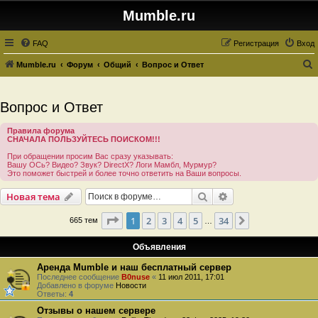
Mumble.ru
FAQ
Регистрация
Вход
Mumble.ru
Форум
Общий
Вопрос и Ответ
о
и
Вопрос и Ответ
с
Правила форума
к
СНАЧАЛА ПОЛЬЗУЙТЕСЬ ПОИСКОМ!!!
При обращении просим Вас сразу указывать:
Вашу ОСь? Видео? Звук? DirectX? Логи Мамбл, Мурмур?
Это поможет быстрей и более точно ответить на Ваши вопросы.
Поиск
Расширенный пои
Новая тема
Страница
1
из
34
1
2
3
4
5
34
След.
665 тем
…
Объявления
Аренда Mumble и наш бесплатный сервер
Последнее сообщение
B0nuse
«
11 июл 2011, 17:01
Добавлено в форуме
Новости
Ответы:
4
Отзывы о нашем сервере