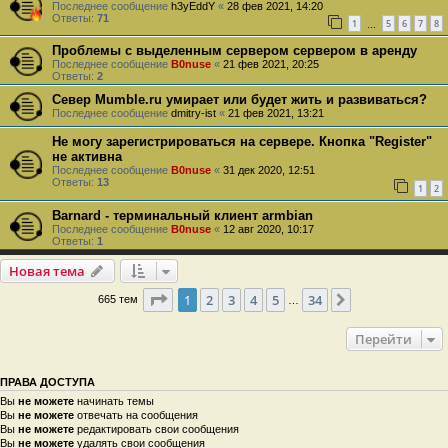
Последнее сообщение
h3yEddY
«
28 фев 2021, 14:20
Ответы:
71
1
5
6
7
8
…
Проблемы с выделенным сервером сервером в аренду
Последнее сообщение
B0nuse
«
21 фев 2021, 20:25
Ответы:
2
Север Mumble.ru умирает или будет жить и развиваться?
Последнее сообщение
dmitry-ist
«
21 фев 2021, 13:21
Не могу зарегистрироваться на сервере. Кнопка "Register"
не активна
Последнее сообщение
B0nuse
«
31 дек 2020, 12:51
Ответы:
13
1
2
Barnard - терминальный клиент armbian
Последнее сообщение
B0nuse
«
12 авг 2020, 10:17
Ответы:
1
Новая тема
Страница
1
из
34
1
2
3
4
5
34
След.
665 тем
…
Перейти
ПРАВА ДОСТУПА
Вы
не можете
начинать темы
Вы
не можете
отвечать на сообщения
Вы
не можете
редактировать свои сообщения
Вы
не можете
удалять свои сообщения