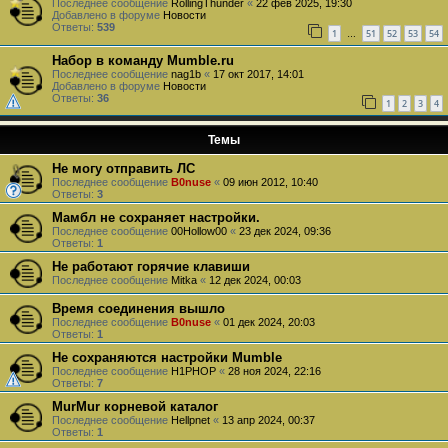
Последнее сообщение
RollingThunder
«
22 фев 2025, 19:30
Добавлено в форуме
Новости
Ответы:
539
1
51
52
53
54
…
Набор в команду Mumble.ru
Последнее сообщение
nag1b
«
17 окт 2017, 14:01
Добавлено в форуме
Новости
Ответы:
36
1
2
3
4
Темы
Не могу отправить ЛС
Последнее сообщение
B0nuse
«
09 июн 2012, 10:40
Ответы:
3
Мамбл не сохраняет настройки.
Последнее сообщение
00Hollow00
«
23 дек 2024, 09:36
Ответы:
1
Не работают горячие клавиши
Последнее сообщение
Mitka
«
12 дек 2024, 00:03
Время соединения вышло
Последнее сообщение
B0nuse
«
01 дек 2024, 20:03
Ответы:
1
Не сохраняются настройки Mumble
Последнее сообщение
H1PHOP
«
28 ноя 2024, 22:16
Ответы:
7
MurMur корневой каталог
Последнее сообщение
Hellpnet
«
13 апр 2024, 00:37
Ответы:
1