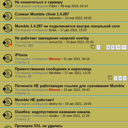
Не конектиться к серверу
Последнее сообщение
Padre
«
08 мар 2024, 04:14
Сломал Mumble clinet 1.4.287
Последнее сообщение
ladnenko
«
10 янв 2023, 18:26
Mumble 1.4.287 не подключается внутри локальной сети
Последнее сообщение
BofeL
«
17 дек 2022, 13:03
Не работает замещение оверлей overlay
Последнее сообщение
amour311
«
19 фев 2022, 02:34
Ответы:
102
1
8
9
10
11
…
iPhone
Последнее сообщение
B0nuse
«
31 авг 2021, 09:16
Ответы:
1
Приветственное сообщение и кириллица
Последнее сообщение
NikoMan
«
27 авг 2021, 13:29
Ответы:
22
1
2
3
Почините НЕ работающие ссылки для скачивания Mumble
Последнее сообщение
B0nuse
«
18 авг 2021, 09:43
Ответы:
1
Mumble НЕ работает!
Последнее сообщение
dmitry-ist
«
03 авг 2021, 18:09
Ошибка: недопустимое название канала.
Последнее сообщение
xbutikx
«
25 июн 2021, 12:29
Ответы:
2
Проверка SSL не удалась