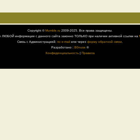
Copyright ©
Mumble.ru
2009-2025. Все права защищены.
е ЛЮБОЙ информации с данного сайта законно ТОЛЬКО при наличии активной ссылки на
Связь с Администрацией:
по e-mail
или через
форму обратной связи
.
Разработано :
B0nuse
®
Конфиденциальность
|
Правила