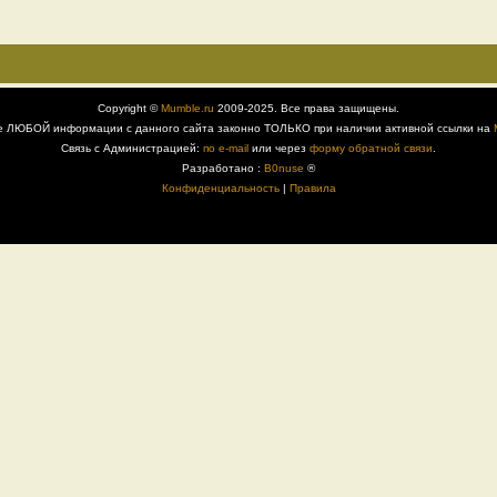
Copyright ©
Mumble.ru
2009-2025. Все права защищены.
е ЛЮБОЙ информации с данного сайта законно ТОЛЬКО при наличии активной ссылки на
Связь с Администрацией:
по e-mail
или через
форму обратной связи
.
Разработано :
B0nuse
®
Конфиденциальность
|
Правила