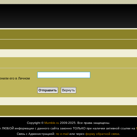
енили его в Личном
Copyright ©
Mumble.ru
2009-2025. Все права защищены.
е ЛЮБОЙ информации с данного сайта законно ТОЛЬКО при наличии активной ссылки на
Связь с Администрацией:
по e-mail
или через
форму обратной связи
.