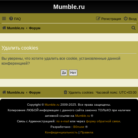
Mumble.ru
FAQ
Регистрация
Вход
Mumble.ru
Форум
о
и
Удалить cookies
с
к
Вы уверены, что хотите удалить все cookie, установленные данной
конференцией?
Mumble.ru
Форум
Удалить cookies
Часовой пояс:
UTC+03:00
Copyright ©
Mumble.ru
2009-2025. Все права защищены.
Копировние ЛЮБОЙ информации с данного сайта законно ТОЛЬКО при наличии
активной ссылки на
Mumble.ru
®
Связь с Администрацией:
по e-mail
или через
форму обратной связи
.
Разработано :
B0nuse
®
Конфиденциальность
|
Правила