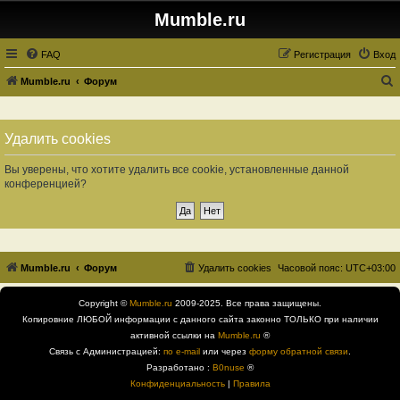
Mumble.ru
FAQ
Регистрация
Вход
Mumble.ru
Форум
о
и
Удалить cookies
с
к
Вы уверены, что хотите удалить все cookie, установленные данной
конференцией?
Mumble.ru
Форум
Удалить cookies
Часовой пояс:
UTC+03:00
Copyright ©
Mumble.ru
2009-2025. Все права защищены.
Копировние ЛЮБОЙ информации с данного сайта законно ТОЛЬКО при наличии
активной ссылки на
Mumble.ru
®
Связь с Администрацией:
по e-mail
или через
форму обратной связи
.
Разработано :
B0nuse
®
Конфиденциальность
|
Правила