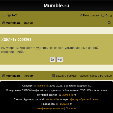
Mumble.ru
FAQ
Регистрация
Вход
Mumble.ru
Форум
о
и
Удалить cookies
с
к
Вы уверены, что хотите удалить все cookie, установленные данной
конференцией?
Mumble.ru
Форум
Удалить cookies
Часовой пояс:
UTC+03:00
Copyright ©
Mumble.ru
2009-2025. Все права защищены.
Копировние ЛЮБОЙ информации с данного сайта законно ТОЛЬКО при наличии
активной ссылки на
Mumble.ru
®
Связь с Администрацией:
по e-mail
или через
форму обратной связи
.
Разработано :
B0nuse
®
Конфиденциальность
|
Правила