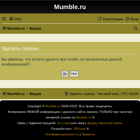
Mumble.ru
FAQ
Регистрация
Вход
Mumble.ru
Форум
о
и
Удалить cookies
с
к
Вы уверены, что хотите удалить все cookie, установленные данной
конференцией?
Mumble.ru
Форум
Удалить cookies
Часовой пояс:
UTC+03:00
Copyright ©
Mumble.ru
2009-2025. Все права защищены.
Копировние ЛЮБОЙ информации с данного сайта законно ТОЛЬКО при наличии
активной ссылки на
Mumble.ru
®
Связь с Администрацией:
по e-mail
или через
форму обратной связи
.
Разработано :
B0nuse
®
Конфиденциальность
|
Правила