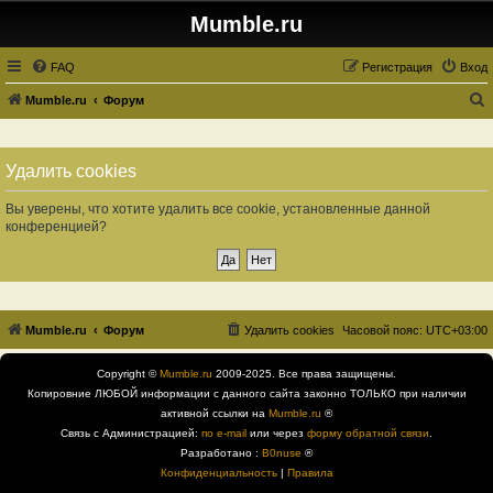
Mumble.ru
FAQ
Регистрация
Вход
Mumble.ru
Форум
о
и
Удалить cookies
с
к
Вы уверены, что хотите удалить все cookie, установленные данной
конференцией?
Mumble.ru
Форум
Удалить cookies
Часовой пояс:
UTC+03:00
Copyright ©
Mumble.ru
2009-2025. Все права защищены.
Копировние ЛЮБОЙ информации с данного сайта законно ТОЛЬКО при наличии
активной ссылки на
Mumble.ru
®
Связь с Администрацией:
по e-mail
или через
форму обратной связи
.
Разработано :
B0nuse
®
Конфиденциальность
|
Правила