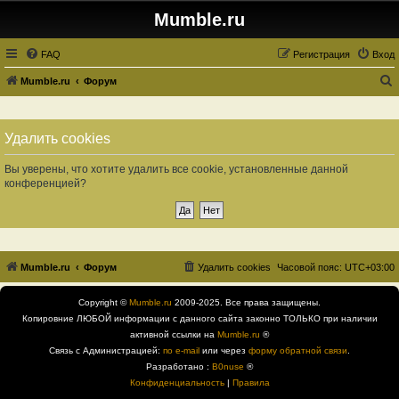
Mumble.ru
FAQ
Регистрация
Вход
Mumble.ru
Форум
о
и
Удалить cookies
с
к
Вы уверены, что хотите удалить все cookie, установленные данной
конференцией?
Mumble.ru
Форум
Удалить cookies
Часовой пояс:
UTC+03:00
Copyright ©
Mumble.ru
2009-2025. Все права защищены.
Копировние ЛЮБОЙ информации с данного сайта законно ТОЛЬКО при наличии
активной ссылки на
Mumble.ru
®
Связь с Администрацией:
по e-mail
или через
форму обратной связи
.
Разработано :
B0nuse
®
Конфиденциальность
|
Правила