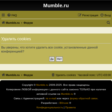
Mumble.ru
FAQ
Регистрация
Вход
Mumble.ru
Форум
о
и
Удалить cookies
с
к
Вы уверены, что хотите удалить все cookie, установленные данной
конференцией?
Mumble.ru
Форум
Удалить cookies
Часовой пояс:
UTC+03:00
Copyright ©
Mumble.ru
2009-2025. Все права защищены.
Копировние ЛЮБОЙ информации с данного сайта законно ТОЛЬКО при наличии
активной ссылки на
Mumble.ru
®
Связь с Администрацией:
по e-mail
или через
форму обратной связи
.
Разработано :
B0nuse
®
Конфиденциальность
|
Правила