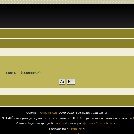
ые данной конференцией?
Copyright ©
Mumble.ru
2009-2025. Все права защищены.
е ЛЮБОЙ информации с данного сайта законно ТОЛЬКО при наличии активной ссылки на
Связь с Администрацией:
по e-mail
или через
форму обратной связи
.
Разработано :
B0nuse
®