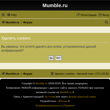
Mumble.ru
FAQ
Регистрация
Вход
Mumble.ru
Форум
о
и
Удалить cookies
с
к
Вы уверены, что хотите удалить все cookie, установленные данной
конференцией?
Mumble.ru
Форум
Удалить cookies
Часовой пояс:
UTC+03:00
Copyright ©
Mumble.ru
2009-2025. Все права защищены.
Копировние ЛЮБОЙ информации с данного сайта законно ТОЛЬКО при наличии
активной ссылки на
Mumble.ru
®
Связь с Администрацией:
по e-mail
или через
форму обратной связи
.
Разработано :
B0nuse
®
Конфиденциальность
|
Правила