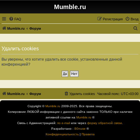
Mumble.ru
FAQ
Регистрация
Вход
Mumble.ru
Форум
о
и
Удалить cookies
с
к
Вы уверены, что хотите удалить все cookie, установленные данной
конференцией?
Mumble.ru
Форум
Удалить cookies
Часовой пояс:
UTC+03:00
Copyright ©
Mumble.ru
2009-2025. Все права защищены.
Копировние ЛЮБОЙ информации с данного сайта законно ТОЛЬКО при наличии
активной ссылки на
Mumble.ru
®
Связь с Администрацией:
по e-mail
или через
форму обратной связи
.
Разработано :
B0nuse
®
Конфиденциальность
|
Правила