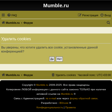
Mumble.ru
FAQ
Регистрация
Вход
Mumble.ru
Форум
о
и
Удалить cookies
с
к
Вы уверены, что хотите удалить все cookie, установленные данной
конференцией?
Mumble.ru
Форум
Удалить cookies
Часовой пояс:
UTC+03:00
Copyright ©
Mumble.ru
2009-2025. Все права защищены.
Копировние ЛЮБОЙ информации с данного сайта законно ТОЛЬКО при наличии
активной ссылки на
Mumble.ru
®
Связь с Администрацией:
по e-mail
или через
форму обратной связи
.
Разработано :
B0nuse
®
Конфиденциальность
|
Правила