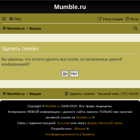
Mumble.ru
FAQ
Регистрация
Вход
Mumble.ru
Форум
о
и
Удалить cookies
с
к
Вы уверены, что хотите удалить все cookie, установленные данной
конференцией?
Mumble.ru
Форум
Удалить cookies
Часовой пояс:
UTC+03:00
Copyright ©
Mumble.ru
2009-2025. Все права защищены.
Копировние ЛЮБОЙ информации с данного сайта законно ТОЛЬКО при наличии
активной ссылки на
Mumble.ru
®
Связь с Администрацией:
по e-mail
или через
форму обратной связи
.
Разработано :
B0nuse
®
Конфиденциальность
|
Правила