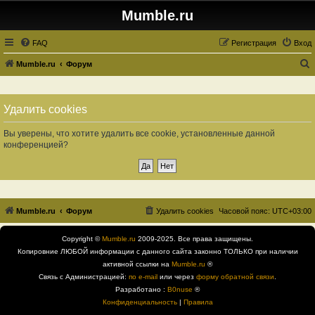
Mumble.ru
FAQ
Регистрация
Вход
Mumble.ru
Форум
о
и
Удалить cookies
с
к
Вы уверены, что хотите удалить все cookie, установленные данной
конференцией?
Mumble.ru
Форум
Удалить cookies
Часовой пояс:
UTC+03:00
Copyright ©
Mumble.ru
2009-2025. Все права защищены.
Копировние ЛЮБОЙ информации с данного сайта законно ТОЛЬКО при наличии
активной ссылки на
Mumble.ru
®
Связь с Администрацией:
по e-mail
или через
форму обратной связи
.
Разработано :
B0nuse
®
Конфиденциальность
|
Правила