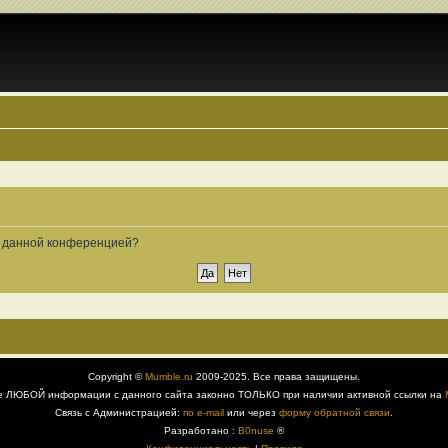
ые данной конференцией?
Copyright ©
Mumble.ru
2009-2025. Все права защищены.
е ЛЮБОЙ информации с данного сайта законно ТОЛЬКО при наличии активной ссылки на
Связь с Администрацией:
по e-mail
или через
форму обратной связи
.
Разработано :
B0nuse
®