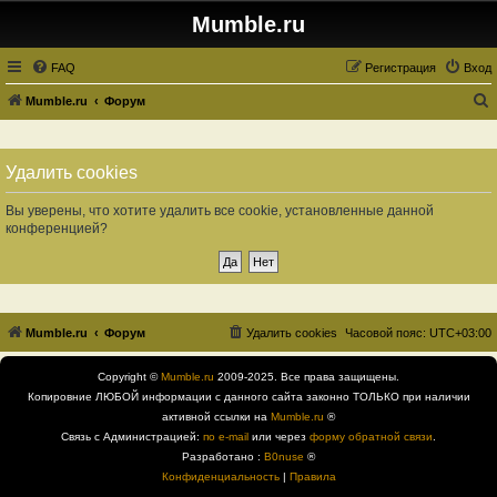
Mumble.ru
FAQ
Регистрация
Вход
Mumble.ru
Форум
о
и
Удалить cookies
с
к
Вы уверены, что хотите удалить все cookie, установленные данной
конференцией?
Mumble.ru
Форум
Удалить cookies
Часовой пояс:
UTC+03:00
Copyright ©
Mumble.ru
2009-2025. Все права защищены.
Копировние ЛЮБОЙ информации с данного сайта законно ТОЛЬКО при наличии
активной ссылки на
Mumble.ru
®
Связь с Администрацией:
по e-mail
или через
форму обратной связи
.
Разработано :
B0nuse
®
Конфиденциальность
|
Правила