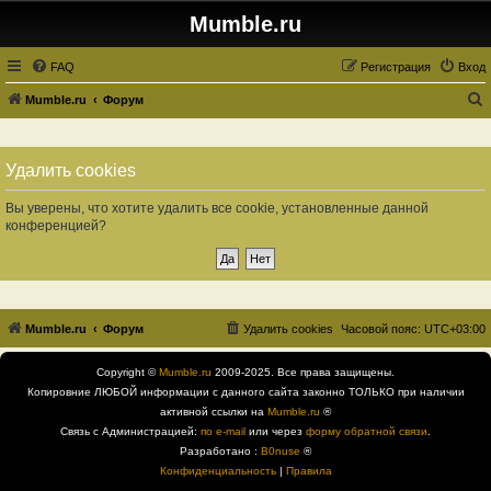
Mumble.ru
FAQ
Регистрация
Вход
Mumble.ru
Форум
о
и
Удалить cookies
с
к
Вы уверены, что хотите удалить все cookie, установленные данной
конференцией?
Mumble.ru
Форум
Удалить cookies
Часовой пояс:
UTC+03:00
Copyright ©
Mumble.ru
2009-2025. Все права защищены.
Копировние ЛЮБОЙ информации с данного сайта законно ТОЛЬКО при наличии
активной ссылки на
Mumble.ru
®
Связь с Администрацией:
по e-mail
или через
форму обратной связи
.
Разработано :
B0nuse
®
Конфиденциальность
|
Правила