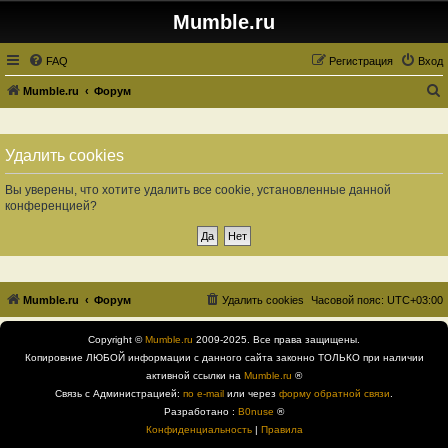
Mumble.ru
FAQ
Регистрация
Вход
Mumble.ru
Форум
о
и
Удалить cookies
с
к
Вы уверены, что хотите удалить все cookie, установленные данной
конференцией?
Mumble.ru
Форум
Удалить cookies
Часовой пояс:
UTC+03:00
Copyright ©
Mumble.ru
2009-2025. Все права защищены.
Копировние ЛЮБОЙ информации с данного сайта законно ТОЛЬКО при наличии
активной ссылки на
Mumble.ru
®
Связь с Администрацией:
по e-mail
или через
форму обратной связи
.
Разработано :
B0nuse
®
Конфиденциальность
|
Правила