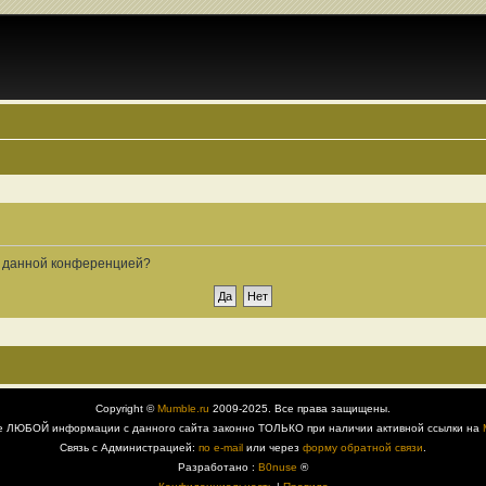
ые данной конференцией?
Copyright ©
Mumble.ru
2009-2025. Все права защищены.
е ЛЮБОЙ информации с данного сайта законно ТОЛЬКО при наличии активной ссылки на
Связь с Администрацией:
по e-mail
или через
форму обратной связи
.
Разработано :
B0nuse
®