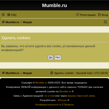
Mumble.ru
FAQ
Регистрация
Вход
Mumble.ru
Форум
о
и
Удалить cookies
с
к
Вы уверены, что хотите удалить все cookie, установленные данной
конференцией?
Mumble.ru
Форум
Удалить cookies
Часовой пояс:
UTC+03:00
Copyright ©
Mumble.ru
2009-2025. Все права защищены.
Копировние ЛЮБОЙ информации с данного сайта законно ТОЛЬКО при наличии
активной ссылки на
Mumble.ru
®
Связь с Администрацией:
по e-mail
или через
форму обратной связи
.
Разработано :
B0nuse
®
Конфиденциальность
|
Правила