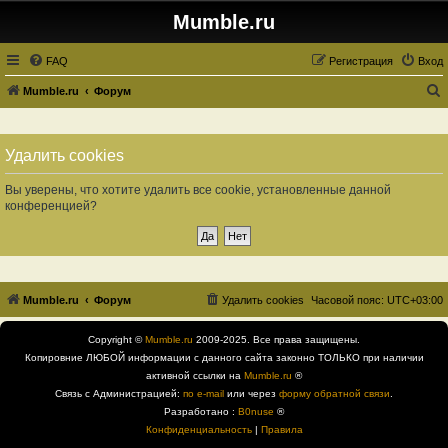
Mumble.ru
FAQ
Регистрация
Вход
Mumble.ru
Форум
о
и
Удалить cookies
с
к
Вы уверены, что хотите удалить все cookie, установленные данной
конференцией?
Mumble.ru
Форум
Удалить cookies
Часовой пояс:
UTC+03:00
Copyright ©
Mumble.ru
2009-2025. Все права защищены.
Копировние ЛЮБОЙ информации с данного сайта законно ТОЛЬКО при наличии
активной ссылки на
Mumble.ru
®
Связь с Администрацией:
по e-mail
или через
форму обратной связи
.
Разработано :
B0nuse
®
Конфиденциальность
|
Правила