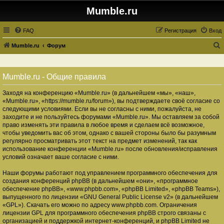
Mumble.ru
FAQ
Регистрация
Вход
Mumble.ru
Форум
о
и
Mumble.ru - Общие правила
с
Заходя на конференцию «Mumble.ru» (в дальнейшем «мы», «наш»,
к
«Mumble.ru», «https://mumble.ru/forum»), вы подтверждаете своё согласие со
следующими условиями. Если вы не согласны с ними, пожалуйста, не
заходите и не пользуйтесь форумами «Mumble.ru». Мы оставляем за собой
право изменять эти правила в любое время и сделаем всё возможное,
чтобы уведомить вас об этом, однако с вашей стороны было бы разумным
регулярно просматривать этот текст на предмет изменений, так как
использование конференции «Mumble.ru» после обновления/исправления
условий означает ваше согласие с ними.
Наши форумы работают под управлением программного обеспечения для
создания конференций phpBB (в дальнейшем «они», «программное
обеспечение phpBB», «www.phpbb.com», «phpBB Limited», «phpBB Teams»),
выпущенного по лицензии «
GNU General Public License v2
» (в дальнейшем
«GPL»). Скачать его можно по адресу
www.phpbb.com
. Ограничения
лицензии GPL для программного обеспечения phpBB строго связаны с
организацией и поддержкой интернет-конференций, и phpBB Limited не