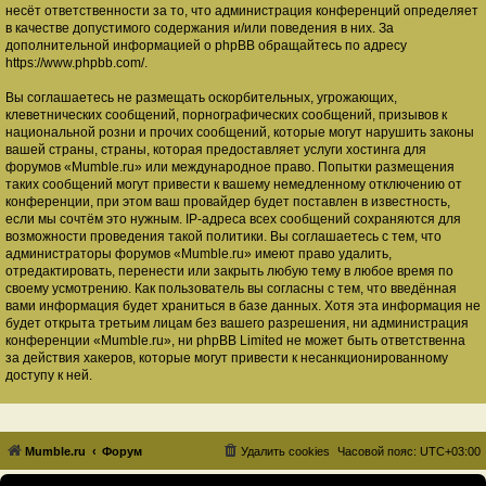
несёт ответственности за то, что администрация конференций определяет
в качестве допустимого содержания и/или поведения в них. За
дополнительной информацией о phpBB обращайтесь по адресу
https://www.phpbb.com/
.
Вы соглашаетесь не размещать оскорбительных, угрожающих,
клеветнических сообщений, порнографических сообщений, призывов к
национальной розни и прочих сообщений, которые могут нарушить законы
вашей страны, страны, которая предоставляет услуги хостинга для
форумов «Mumble.ru» или международное право. Попытки размещения
таких сообщений могут привести к вашему немедленному отключению от
конференции, при этом ваш провайдер будет поставлен в известность,
если мы сочтём это нужным. IP-адреса всех сообщений сохраняются для
возможности проведения такой политики. Вы соглашаетесь с тем, что
администраторы форумов «Mumble.ru» имеют право удалить,
отредактировать, перенести или закрыть любую тему в любое время по
своему усмотрению. Как пользователь вы согласны с тем, что введённая
вами информация будет храниться в базе данных. Хотя эта информация не
будет открыта третьим лицам без вашего разрешения, ни администрация
конференции «Mumble.ru», ни phpBB Limited не может быть ответственна
за действия хакеров, которые могут привести к несанкционированному
доступу к ней.
Mumble.ru
Форум
Удалить cookies
Часовой пояс:
UTC+03:00