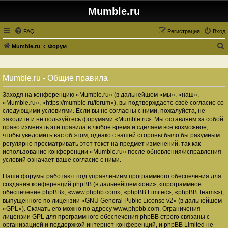
Mumble.ru
FAQ
Регистрация
Вход
Mumble.ru
Форум
о
и
Mumble.ru - Общие правила
с
Заходя на конференцию «Mumble.ru» (в дальнейшем «мы», «наш»,
к
«Mumble.ru», «https://mumble.ru/forum»), вы подтверждаете своё согласие со
следующими условиями. Если вы не согласны с ними, пожалуйста, не
заходите и не пользуйтесь форумами «Mumble.ru». Мы оставляем за собой
право изменять эти правила в любое время и сделаем всё возможное,
чтобы уведомить вас об этом, однако с вашей стороны было бы разумным
регулярно просматривать этот текст на предмет изменений, так как
использование конференции «Mumble.ru» после обновления/исправления
условий означает ваше согласие с ними.
Наши форумы работают под управлением программного обеспечения для
создания конференций phpBB (в дальнейшем «они», «программное
обеспечение phpBB», «www.phpbb.com», «phpBB Limited», «phpBB Teams»),
выпущенного по лицензии «
GNU General Public License v2
» (в дальнейшем
«GPL»). Скачать его можно по адресу
www.phpbb.com
. Ограничения
лицензии GPL для программного обеспечения phpBB строго связаны с
организацией и поддержкой интернет-конференций, и phpBB Limited не