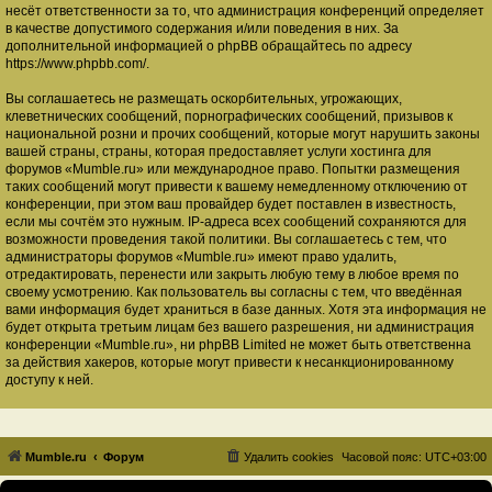
несёт ответственности за то, что администрация конференций определяет
в качестве допустимого содержания и/или поведения в них. За
дополнительной информацией о phpBB обращайтесь по адресу
https://www.phpbb.com/
.
Вы соглашаетесь не размещать оскорбительных, угрожающих,
клеветнических сообщений, порнографических сообщений, призывов к
национальной розни и прочих сообщений, которые могут нарушить законы
вашей страны, страны, которая предоставляет услуги хостинга для
форумов «Mumble.ru» или международное право. Попытки размещения
таких сообщений могут привести к вашему немедленному отключению от
конференции, при этом ваш провайдер будет поставлен в известность,
если мы сочтём это нужным. IP-адреса всех сообщений сохраняются для
возможности проведения такой политики. Вы соглашаетесь с тем, что
администраторы форумов «Mumble.ru» имеют право удалить,
отредактировать, перенести или закрыть любую тему в любое время по
своему усмотрению. Как пользователь вы согласны с тем, что введённая
вами информация будет храниться в базе данных. Хотя эта информация не
будет открыта третьим лицам без вашего разрешения, ни администрация
конференции «Mumble.ru», ни phpBB Limited не может быть ответственна
за действия хакеров, которые могут привести к несанкционированному
доступу к ней.
Mumble.ru
Форум
Удалить cookies
Часовой пояс:
UTC+03:00