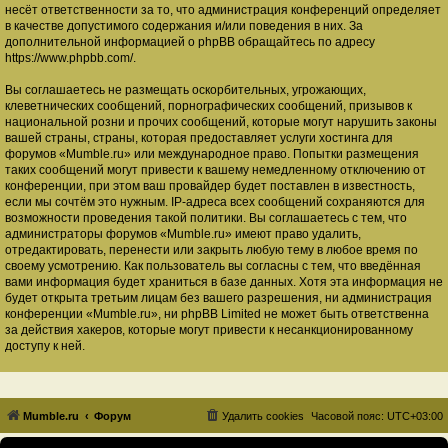
несёт ответственности за то, что администрация конференций определяет
в качестве допустимого содержания и/или поведения в них. За
дополнительной информацией о phpBB обращайтесь по адресу
https://www.phpbb.com/
.
Вы соглашаетесь не размещать оскорбительных, угрожающих,
клеветнических сообщений, порнографических сообщений, призывов к
национальной розни и прочих сообщений, которые могут нарушить законы
вашей страны, страны, которая предоставляет услуги хостинга для
форумов «Mumble.ru» или международное право. Попытки размещения
таких сообщений могут привести к вашему немедленному отключению от
конференции, при этом ваш провайдер будет поставлен в известность,
если мы сочтём это нужным. IP-адреса всех сообщений сохраняются для
возможности проведения такой политики. Вы соглашаетесь с тем, что
администраторы форумов «Mumble.ru» имеют право удалить,
отредактировать, перенести или закрыть любую тему в любое время по
своему усмотрению. Как пользователь вы согласны с тем, что введённая
вами информация будет храниться в базе данных. Хотя эта информация не
будет открыта третьим лицам без вашего разрешения, ни администрация
конференции «Mumble.ru», ни phpBB Limited не может быть ответственна
за действия хакеров, которые могут привести к несанкционированному
доступу к ней.
Mumble.ru
Форум
Удалить cookies
Часовой пояс:
UTC+03:00