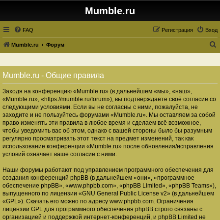
Mumble.ru
FAQ
Регистрация
Вход
Mumble.ru
Форум
о
и
Mumble.ru - Общие правила
с
Заходя на конференцию «Mumble.ru» (в дальнейшем «мы», «наш»,
к
«Mumble.ru», «https://mumble.ru/forum»), вы подтверждаете своё согласие со
следующими условиями. Если вы не согласны с ними, пожалуйста, не
заходите и не пользуйтесь форумами «Mumble.ru». Мы оставляем за собой
право изменять эти правила в любое время и сделаем всё возможное,
чтобы уведомить вас об этом, однако с вашей стороны было бы разумным
регулярно просматривать этот текст на предмет изменений, так как
использование конференции «Mumble.ru» после обновления/исправления
условий означает ваше согласие с ними.
Наши форумы работают под управлением программного обеспечения для
создания конференций phpBB (в дальнейшем «они», «программное
обеспечение phpBB», «www.phpbb.com», «phpBB Limited», «phpBB Teams»),
выпущенного по лицензии «
GNU General Public License v2
» (в дальнейшем
«GPL»). Скачать его можно по адресу
www.phpbb.com
. Ограничения
лицензии GPL для программного обеспечения phpBB строго связаны с
организацией и поддержкой интернет-конференций, и phpBB Limited не