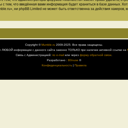
ы с тем, что введённая вами информация будет храниться в базе данных. Хо
.ru», ни phpBB Limited не может быть ответственна за действия хакеров, к
Copyright ©
Mumble.ru
2009-2025. Все права защищены.
е ЛЮБОЙ информации с данного сайта законно ТОЛЬКО при наличии активной ссылки на
Связь с Администрацией:
по e-mail
или через
форму обратной связи
.
Разработано :
B0nuse
®
Конфиденциальность
|
Правила