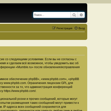
Поиск
Расширенный по
Регистрация
Вход
асие со следующими условиями. Если вы не согласны с
ремя и сделаем всё возможное, чтобы уведомить вас об
конференции «Mumble.ru» после обновления/исправления
ммное обеспечение phpBB», «www.phpbb.com», «phpBB
есу
www.phpbb.com
. Ограничения лицензии GPL для
ственности за то, что администрация конференций
есу
https://www.phpbb.com/
.
циональной розни и прочих сообщений, которые могут
Попытки размещения таких сообщений могут привести к
м. IP-адреса всех сообщений сохраняются для
дактировать, перенести или закрыть любую тему в любое