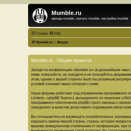
Mumble.ru
аренда mumble, скачать mumble, настройка mumble
Ссылки
FAQ
Mumble.ru
Форум
Mumble.ru - Общие правила
Заходя на конференцию «Mumble.ru» (в дальнейшем «мы», «
ними, пожалуйста, не заходите и не пользуйтесь форумами
этом, однако с вашей стороны было бы разумным регулярн
условий означает ваше согласие с ними.
Наши форумы работают под управлением программного об
Limited», «phpBB Teams»), выпущенного по лицензии «
GNU 
программного обеспечения phpBB строго связаны с органи
определяет в качестве допустимого содержания и/или по
Вы соглашаетесь не размещать оскорбительных, угрожающ
нарушить законы вашей страны, страны, которая предоста
вашему немедленному отключению от конференции, при это
возможности проведения такой политики. Вы соглашаетесь