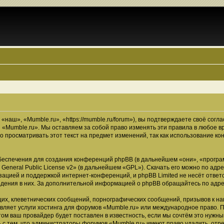
наш», «Mumble.ru», «https://mumble.ru/forum»), вы подтверждаете своё согл
 «Mumble.ru». Мы оставляем за собой право изменять эти правила в любое в
о просматривать этот текст на предмет изменений, так как использование 
еспечения для создания конференций phpBB (в дальнейшем «они», «програ
General Public License v2
» (в дальнейшем «GPL»). Скачать его можно по адр
зацией и поддержкой интернет-конференций, и phpBB Limited не несёт ответ
ведения в них. За дополнительной информацией о phpBB обращайтесь по адр
их, клеветнических сообщений, порнографических сообщений, призывов к на
вляет услуги хостинга для форумов «Mumble.ru» или международное право. 
м ваш провайдер будет поставлен в известность, если мы сочтём это нужны
 с тем, что администраторы форумов «Mumble.ru» имеют право удалить, отре