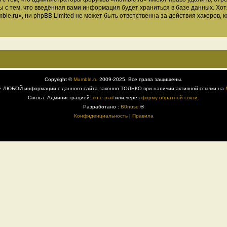
ы с тем, что введённая вами информация будет храниться в базе данных. Хо
.ru», ни phpBB Limited не может быть ответственна за действия хакеров, к
Copyright ©
Mumble.ru
2009-2025. Все права защищены.
е ЛЮБОЙ информации с данного сайта законно ТОЛЬКО при наличии активной ссылки на
Связь с Администрацией:
по e-mail
или через
форму обратной связи
.
Разработано :
B0nuse
®
Конфиденциальность
|
Правила