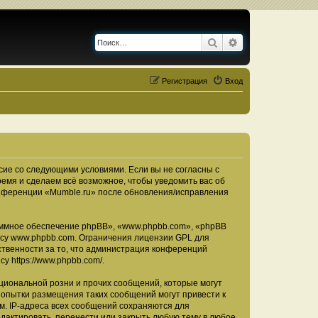
Поиск
Расширенный по
Регистрация
Вход
асие со следующими условиями. Если вы не согласны с
ремя и сделаем всё возможное, чтобы уведомить вас об
конференции «Mumble.ru» после обновления/исправления
ммное обеспечение phpBB», «www.phpbb.com», «phpBB
есу
www.phpbb.com
. Ограничения лицензии GPL для
ственности за то, что администрация конференций
есу
https://www.phpbb.com/
.
циональной розни и прочих сообщений, которые могут
Попытки размещения таких сообщений могут привести к
м. IP-адреса всех сообщений сохраняются для
дактировать, перенести или закрыть любую тему в любое