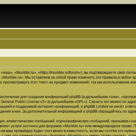
наш», «Mumble.ru», «https://mumble.ru/forum»), вы подтверждаете своё согл
 «Mumble.ru». Мы оставляем за собой право изменять эти правила в любое в
о просматривать этот текст на предмет изменений, так как использование 
еспечения для создания конференций phpBB (в дальнейшем «они», «програ
General Public License v2
» (в дальнейшем «GPL»). Скачать его можно по адр
зацией и поддержкой интернет-конференций, и phpBB Limited не несёт ответ
ведения в них. За дополнительной информацией о phpBB обращайтесь по адр
их, клеветнических сообщений, порнографических сообщений, призывов к на
вляет услуги хостинга для форумов «Mumble.ru» или международное право. 
м ваш провайдер будет поставлен в известность, если мы сочтём это нужны
 с тем, что администраторы форумов «Mumble.ru» имеют право удалить, отре