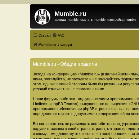
Mumble.ru
аренда mumble, скачать mumble, настройка mumble
Ссылки
FAQ
Mumble.ru
Форум
Mumble.ru - Общие правила
Заходя на конференцию «Mumble.ru» (в дальнейшем «мы», «
ними, пожалуйста, не заходите и не пользуйтесь форумами
этом, однако с вашей стороны было бы разумным регулярн
условий означает ваше согласие с ними.
Наши форумы работают под управлением программного об
Limited», «phpBB Teams»), выпущенного по лицензии «
GNU 
программного обеспечения phpBB строго связаны с органи
определяет в качестве допустимого содержания и/или по
Вы соглашаетесь не размещать оскорбительных, угрожающ
нарушить законы вашей страны, страны, которая предоста
вашему немедленному отключению от конференции, при это
возможности проведения такой политики. Вы соглашаетесь