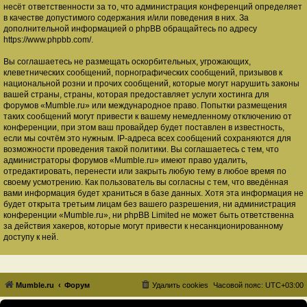
несёт ответственности за то, что администрация конференций определяет
в качестве допустимого содержания и/или поведения в них. За
дополнительной информацией о phpBB обращайтесь по адресу
https://www.phpbb.com/
.
Вы соглашаетесь не размещать оскорбительных, угрожающих,
клеветнических сообщений, порнографических сообщений, призывов к
национальной розни и прочих сообщений, которые могут нарушить законы
вашей страны, страны, которая предоставляет услуги хостинга для
форумов «Mumble.ru» или международное право. Попытки размещения
таких сообщений могут привести к вашему немедленному отключению от
конференции, при этом ваш провайдер будет поставлен в известность,
если мы сочтём это нужным. IP-адреса всех сообщений сохраняются для
возможности проведения такой политики. Вы соглашаетесь с тем, что
администраторы форумов «Mumble.ru» имеют право удалить,
отредактировать, перенести или закрыть любую тему в любое время по
своему усмотрению. Как пользователь вы согласны с тем, что введённая
вами информация будет храниться в базе данных. Хотя эта информация не
будет открыта третьим лицам без вашего разрешения, ни администрация
конференции «Mumble.ru», ни phpBB Limited не может быть ответственна
за действия хакеров, которые могут привести к несанкционированному
доступу к ней.
Mumble.ru
Форум
Удалить cookies
Часовой пояс:
UTC+03:00