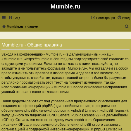
Mumble.ru
FAQ
Регистрация
Вход
Mumble.ru
Форум
о
и
Mumble.ru - Общие правила
с
Заходя на конференцию «Mumble.ru» (в дальнейшем «мы», «наш»,
к
«Mumble.ru», «https://mumble.ru/forum»), вы подтверждаете своё согласие со
следующими условиями. Если вы не согласны с ними, пожалуйста, не
заходите и не пользуйтесь форумами «Mumble.ru». Мы оставляем за собой
право изменять эти правила в любое время и сделаем всё возможное,
чтобы уведомить вас об этом, однако с вашей стороны было бы разумным
регулярно просматривать этот текст на предмет изменений, так как
использование конференции «Mumble.ru» после обновления/исправления
условий означает ваше согласие с ними.
Наши форумы работают под управлением программного обеспечения для
создания конференций phpBB (в дальнейшем «они», «программное
обеспечение phpBB», «www.phpbb.com», «phpBB Limited», «phpBB Teams»),
выпущенного по лицензии «
GNU General Public License v2
» (в дальнейшем
«GPL»). Скачать его можно по адресу
www.phpbb.com
. Ограничения
лицензии GPL для программного обеспечения phpBB строго связаны с
организацией и поддержкой интернет-конференций, и phpBB Limited не