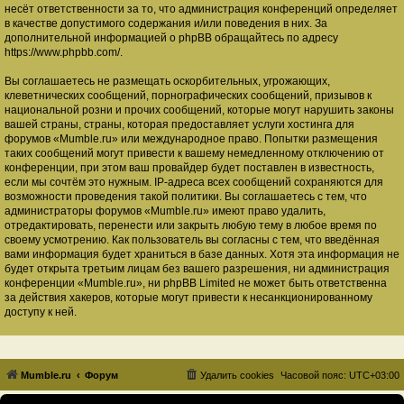
несёт ответственности за то, что администрация конференций определяет
в качестве допустимого содержания и/или поведения в них. За
дополнительной информацией о phpBB обращайтесь по адресу
https://www.phpbb.com/
.
Вы соглашаетесь не размещать оскорбительных, угрожающих,
клеветнических сообщений, порнографических сообщений, призывов к
национальной розни и прочих сообщений, которые могут нарушить законы
вашей страны, страны, которая предоставляет услуги хостинга для
форумов «Mumble.ru» или международное право. Попытки размещения
таких сообщений могут привести к вашему немедленному отключению от
конференции, при этом ваш провайдер будет поставлен в известность,
если мы сочтём это нужным. IP-адреса всех сообщений сохраняются для
возможности проведения такой политики. Вы соглашаетесь с тем, что
администраторы форумов «Mumble.ru» имеют право удалить,
отредактировать, перенести или закрыть любую тему в любое время по
своему усмотрению. Как пользователь вы согласны с тем, что введённая
вами информация будет храниться в базе данных. Хотя эта информация не
будет открыта третьим лицам без вашего разрешения, ни администрация
конференции «Mumble.ru», ни phpBB Limited не может быть ответственна
за действия хакеров, которые могут привести к несанкционированному
доступу к ней.
Mumble.ru
Форум
Удалить cookies
Часовой пояс:
UTC+03:00