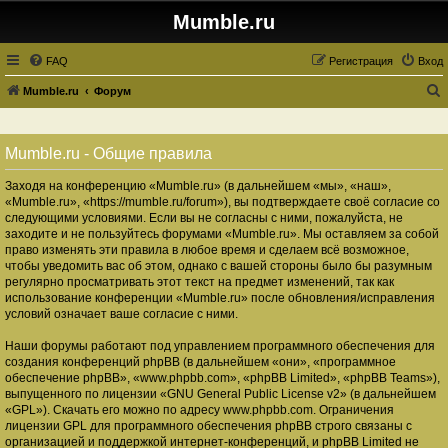
Mumble.ru
FAQ
Регистрация
Вход
Mumble.ru
Форум
о
и
Mumble.ru - Общие правила
с
Заходя на конференцию «Mumble.ru» (в дальнейшем «мы», «наш»,
к
«Mumble.ru», «https://mumble.ru/forum»), вы подтверждаете своё согласие со
следующими условиями. Если вы не согласны с ними, пожалуйста, не
заходите и не пользуйтесь форумами «Mumble.ru». Мы оставляем за собой
право изменять эти правила в любое время и сделаем всё возможное,
чтобы уведомить вас об этом, однако с вашей стороны было бы разумным
регулярно просматривать этот текст на предмет изменений, так как
использование конференции «Mumble.ru» после обновления/исправления
условий означает ваше согласие с ними.
Наши форумы работают под управлением программного обеспечения для
создания конференций phpBB (в дальнейшем «они», «программное
обеспечение phpBB», «www.phpbb.com», «phpBB Limited», «phpBB Teams»),
выпущенного по лицензии «
GNU General Public License v2
» (в дальнейшем
«GPL»). Скачать его можно по адресу
www.phpbb.com
. Ограничения
лицензии GPL для программного обеспечения phpBB строго связаны с
организацией и поддержкой интернет-конференций, и phpBB Limited не