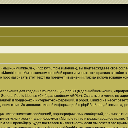
наш», «Mumble.ru», «https://mumble.ru/forum»), вы подтверждаете своё согл
 «Mumble.ru». Мы оставляем за собой право изменять эти правила в любое в
о просматривать этот текст на предмет изменений, так как использование 
еспечения для создания конференций phpBB (в дальнейшем «они», «програ
General Public License v2
» (в дальнейшем «GPL»). Скачать его можно по адр
зацией и поддержкой интернет-конференций, и phpBB Limited не несёт ответ
ведения в них. За дополнительной информацией о phpBB обращайтесь по адр
их, клеветнических сообщений, порнографических сообщений, призывов к на
вляет услуги хостинга для форумов «Mumble.ru» или международное право. 
м ваш провайдер будет поставлен в известность, если мы сочтём это нужны
 с тем, что администраторы форумов «Mumble.ru» имеют право удалить, отре