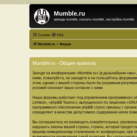
Mumble.ru
аренда mumble, скачать mumble, настройка mumble
Ссылки
FAQ
Mumble.ru
Форум
Mumble.ru - Общие правила
Заходя на конференцию «Mumble.ru» (в дальнейшем «мы», «
ними, пожалуйста, не заходите и не пользуйтесь форумами
этом, однако с вашей стороны было бы разумным регулярн
условий означает ваше согласие с ними.
Наши форумы работают под управлением программного об
Limited», «phpBB Teams»), выпущенного по лицензии «
GNU 
программного обеспечения phpBB строго связаны с органи
определяет в качестве допустимого содержания и/или по
Вы соглашаетесь не размещать оскорбительных, угрожающ
нарушить законы вашей страны, страны, которая предоста
вашему немедленному отключению от конференции, при это
возможности проведения такой политики. Вы соглашаетесь