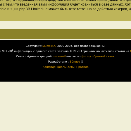
ы с тем, что введённая вами информация будет храниться в базе данных. Хо
.ru», ни phpBB Limited не может быть ответственна за действия хакеров, к
Copyright ©
Mumble.ru
2009-2025. Все права защищены.
е ЛЮБОЙ информации с данного сайта законно ТОЛЬКО при наличии активной ссылки на
Связь с Администрацией:
по e-mail
или через
форму обратной связи
.
Разработано :
B0nuse
®
Конфиденциальность
|
Правила