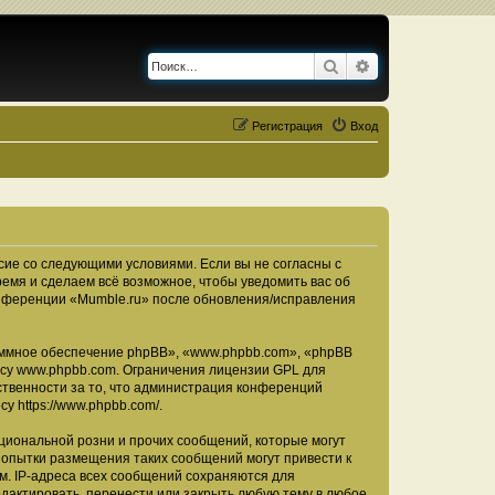
Поиск
Расширенный по
Регистрация
Вход
асие со следующими условиями. Если вы не согласны с
ремя и сделаем всё возможное, чтобы уведомить вас об
конференции «Mumble.ru» после обновления/исправления
ммное обеспечение phpBB», «www.phpbb.com», «phpBB
есу
www.phpbb.com
. Ограничения лицензии GPL для
ственности за то, что администрация конференций
есу
https://www.phpbb.com/
.
циональной розни и прочих сообщений, которые могут
Попытки размещения таких сообщений могут привести к
м. IP-адреса всех сообщений сохраняются для
дактировать, перенести или закрыть любую тему в любое