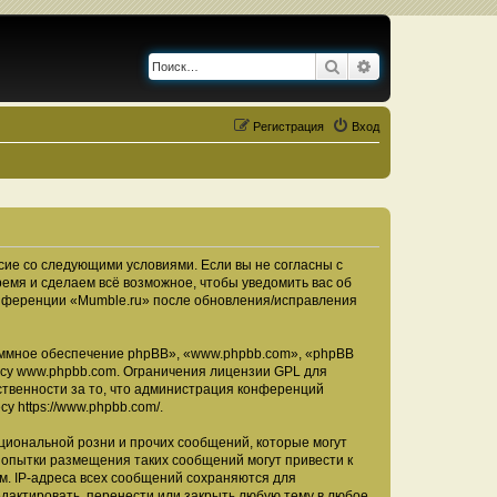
Поиск
Расширенный по
Регистрация
Вход
асие со следующими условиями. Если вы не согласны с
ремя и сделаем всё возможное, чтобы уведомить вас об
конференции «Mumble.ru» после обновления/исправления
ммное обеспечение phpBB», «www.phpbb.com», «phpBB
есу
www.phpbb.com
. Ограничения лицензии GPL для
ственности за то, что администрация конференций
есу
https://www.phpbb.com/
.
циональной розни и прочих сообщений, которые могут
Попытки размещения таких сообщений могут привести к
м. IP-адреса всех сообщений сохраняются для
дактировать, перенести или закрыть любую тему в любое