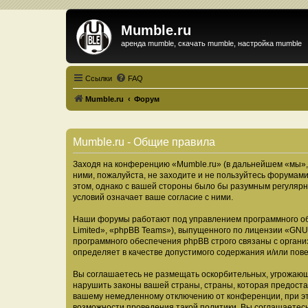
Mumble.ru
аренда mumble, скачать mumble, настройка mumble
Ссылки
FAQ
Mumble.ru
Форум
Mumble.ru - Общие правила
Заходя на конференцию «Mumble.ru» (в дальнейшем «мы», «
ними, пожалуйста, не заходите и не пользуйтесь форумами
этом, однако с вашей стороны было бы разумным регулярн
условий означает ваше согласие с ними.
Наши форумы работают под управлением программного об
Limited», «phpBB Teams»), выпущенного по лицензии «
GNU 
программного обеспечения phpBB строго связаны с органи
определяет в качестве допустимого содержания и/или по
Вы соглашаетесь не размещать оскорбительных, угрожающ
нарушить законы вашей страны, страны, которая предоста
вашему немедленному отключению от конференции, при это
возможности проведения такой политики. Вы соглашаетесь