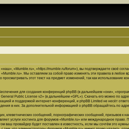
наш», «Mumble.ru», «https://mumble.ru/forum»), вы подтверждаете своё согл
 «Mumble.ru». Мы оставляем за собой право изменять эти правила в любое в
о просматривать этот текст на предмет изменений, так как использование 
еспечения для создания конференций phpBB (в дальнейшем «они», «програ
General Public License v2
» (в дальнейшем «GPL»). Скачать его можно по адр
зацией и поддержкой интернет-конференций, и phpBB Limited не несёт ответ
ведения в них. За дополнительной информацией о phpBB обращайтесь по адр
их, клеветнических сообщений, порнографических сообщений, призывов к на
вляет услуги хостинга для форумов «Mumble.ru» или международное право. 
м ваш провайдер будет поставлен в известность, если мы сочтём это нужны
 с тем, что администраторы форумов «Mumble.ru» имеют право удалить, отре