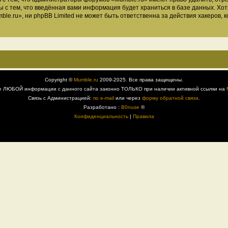
ы с тем, что введённая вами информация будет храниться в базе данных. Хо
.ru», ни phpBB Limited не может быть ответственна за действия хакеров, к
Copyright ©
Mumble.ru
2009-2025. Все права защищены.
е ЛЮБОЙ информации с данного сайта законно ТОЛЬКО при наличии активной ссылки на
Связь с Администрацией:
по e-mail
или через
форму обратной связи
.
Разработано :
B0nuse
®
Конфиденциальность
|
Правила